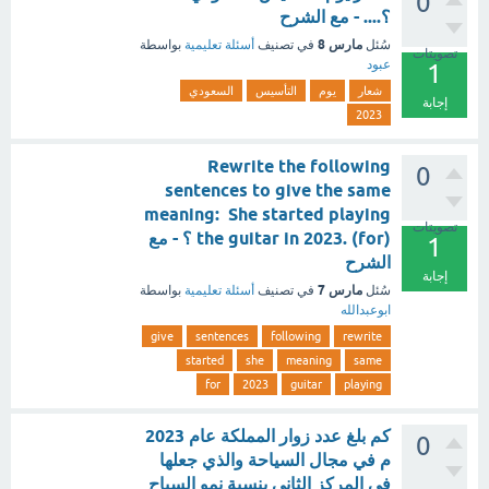
0
؟.... - مع الشرح
مارس 8
سُئل
في تصنيف
أسئلة تعليمية
بواسطة
تصويتات
عبود
1
شعار
يوم
التأسيس
السعودي
إجابة
2023
Rewrite the following
0
sentences to give the same
meaning: She started playing
تصويتات
the guitar in 2023. (for) ؟ - مع
1
الشرح
إجابة
مارس 7
سُئل
في تصنيف
أسئلة تعليمية
بواسطة
ابوعبدالله
give
sentences
following
rewrite
started
she
meaning
same
for
2023
guitar
playing
كم بلغ عدد زوار المملكة عام 2023
0
م في مجال السياحة والذي جعلها
في المركز الثاني بنسبة نمو السياح