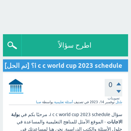
اطرح سؤالاً
i c c world cup 2023 schedule؟ [تم الحل]
0
تصويتات
سُئل
نوفمبر 14، 2023
في تصنيف
أسئلة تعليمية
بواسطة
صبا
سؤال i c c world cup 2023 schedule، مرحبًا بكم في
بوابة
الاجابات
- الموقع الأمثل للمناهج التعليمية والمساعدة في
حلول الأسئلة والكتب الدراسية. نحن هنا لمساعدتك في