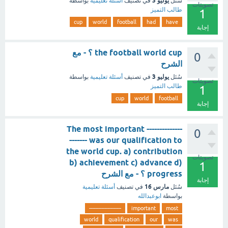
يوليو 3
سُئل
في تصنيف
أسئلة تعليمية
بواسطة
تصويتات
طالب التميز
1
cup
world
football
had
have
إجابة
the football world cup ؟ - مع
0
الشرح
يوليو 3
سُئل
في تصنيف
أسئلة تعليمية
بواسطة
تصويتات
طالب التميز
1
cup
world
football
إجابة
The most important --------------
0
------- was our qualification to
the world cup. a) contribution
تصويتات
b) achievement c) advance d)
1
progress ؟ - مع الشرح
إجابة
مارس 16
سُئل
في تصنيف
أسئلة تعليمية
بواسطة
ابوعبدالله
---------------------
important
most
world
qualification
our
was