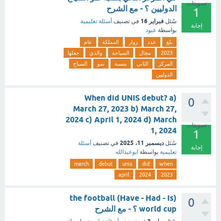
تصويتات
الدوليين ؟ - مع الشرح
1
فبراير 16
سُئل
في تصنيف
أسئلة تعليمية
إجابة
بواسطة
عبود
بلغ
عدد
زوار
المملكة
عام
2023
مجال
السياحة
والذي
جعلها
المركز
الثاني
بنسبة
نمو
السياح
الدوليين
When did UNIS debut? a)
0
March 27, 2023 b) March 27,
2024 c) April 1, 2024 d) March
تصويتات
1, 2024
1
ديسمبر 11، 2025
سُئل
في تصنيف
أسئلة
إجابة
تعليمية
بواسطة
ابوعبدالله
march
debut
unis
did
when
april
2024
2023
(Have - Had - Is) the football
0
world cup ؟ - مع الشرح