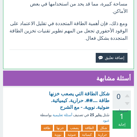
مساحة كبيرة، مما قد يحد من استخدامها في بعض
الأماكن.
ومع ذلك، فإن أهمية الطاقة المتجددة في تقليل الاعتماد على
الوقود الأحفوري تجعل من المهم تطوير تقنيات تخزين الطاقة
المتجددة بشكل فعال.
أسئلة مشابهة
شكل الطاقة التي يصعب خزنها
0
طاقة ....##. حرارية. كيميائية.
ضوئية. نووية. - مع الشرح
تصويتات
1
يناير 25
سُئل
في تصنيف
أسئلة تعليمية
بواسطة
عبود
إجابة
شكل
الطاقة
يصعب
خزنها
طاقة
حرارية
كيميائية
ضوئية
نووية