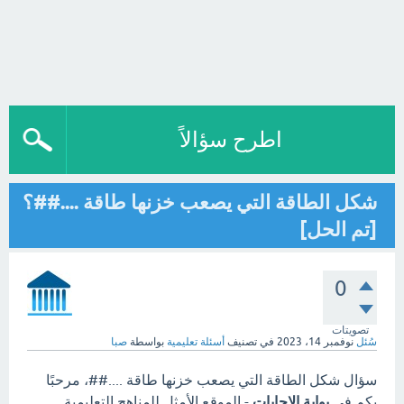
اطرح سؤالاً
شكل الطاقة التي يصعب خزنها طاقة ....##؟
[تم الحل]
0
تصويتات
سُئل
نوفمبر 14، 2023
في تصنيف
أسئلة تعليمية
بواسطة
صبا
سؤال شكل الطاقة التي يصعب خزنها طاقة ....##، مرحبًا
بكم في
بوابة الاجابات
- الموقع الأمثل للمناهج التعليمية