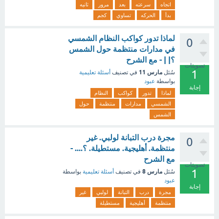
اتجاه
سرعته
بعد
مرور
ثانيه
بدأ
الحركه
تساوي
كجم
لماذا تدور كواكب النظام الشمسي
0
في مدارات منتظمة حول الشمس
؟| | - مع الشرح
تصويتات
1
مارس 11
سُئل
في تصنيف
أسئلة تعليمية
بواسطة
عبود
إجابة
لماذا
تدور
كواكب
النظام
الشمسي
مدارات
منتظمة
حول
الشمس
مجرة درب التبانة لولبي. غير
0
منتظمة. أهليجية. مستطيلة. ؟.... -
مع الشرح
تصويتات
1
مارس 8
سُئل
في تصنيف
أسئلة تعليمية
بواسطة
عبود
إجابة
مجرة
درب
التبانة
لولبي
غير
منتظمة
أهليجية
مستطيلة