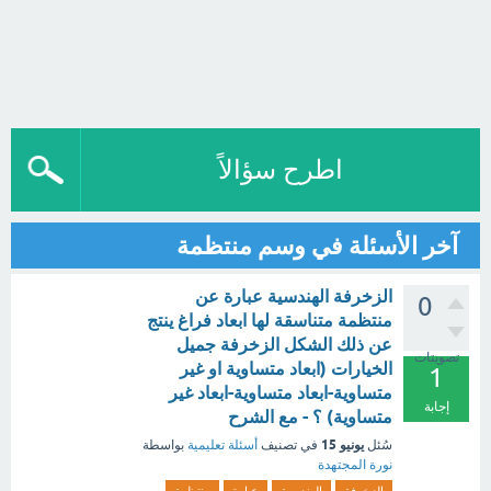
اطرح سؤالاً
آخر الأسئلة في وسم منتظمة
الزخرفة الهندسية عبارة عن
0
منتظمة متناسقة لها ابعاد فراغ ينتج
عن ذلك الشكل الزخرفة جميل
تصويتات
الخيارات (ابعاد متساوية او غير
1
متساوية-ابعاد متساوية-ابعاد غير
إجابة
متساوية) ؟ - مع الشرح
يونيو 15
سُئل
في تصنيف
أسئلة تعليمية
بواسطة
نورة المجتهدة