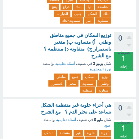
الزخرفة
الهندسية
عبارة
منتظمة
متناسقة
لها
ابعاد
فراغ
ينتج
ذلك
الشكل
جميل
الخيارات
متساوية
غير
متساوية-ابعاد
توزيع السكان في جميع مناطق
0
وطني أ) متساويه ب) متغير
باستمرار ج) متفاوته د) منتظمة ؟ -
تصويتات
مع الشرح
1
يونيو 2
سُئل
في تصنيف
أسئلة تعليمية
بواسطة
إجابة
نورة المجتهدة
توزيع
السكان
جميع
مناطق
وطني
متساويه
متغير
باستمرار
متفاوته
منتظمة
هي أجزاء خلوية غير منتظمة الشكل
0
تساعد على تخثر الدم ؟ - مع الشرح
مايو 5
سُئل
في تصنيف
أسئلة تعليمية
بواسطة
تصويتات
عبود
1
أجزاء
خلوية
غير
منتظمة
الشكل
إجابة