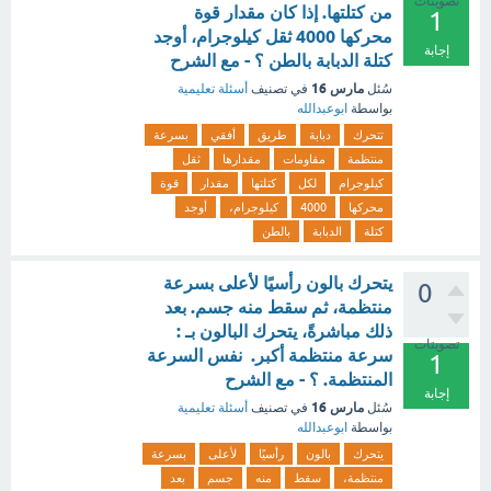
تصويتات
من كتلتها. إذا كان مقدار قوة
1
محركها 4000 ثقل كيلوجرام، أوجد
إجابة
كتلة الدبابة بالطن ؟ - مع الشرح
مارس 16
سُئل
في تصنيف
أسئلة تعليمية
بواسطة
ابوعبدالله
تتحرك
دبابة
طريق
أفقي
بسرعة
منتظمة
مقاومات
مقدارها
ثقل
كيلوجرام
لكل
كتلتها
مقدار
قوة
محركها
4000
كيلوجرام،
أوجد
كتلة
الدبابة
بالطن
يتحرك بالون رأسيًا لأعلى بسرعة
0
منتظمة، ثم سقط منه جسم. بعد
ذلك مباشرةً، يتحرك البالون بـ :
تصويتات
سرعة منتظمة أكبر. نفس السرعة
1
المنتظمة. ؟ - مع الشرح
إجابة
مارس 16
سُئل
في تصنيف
أسئلة تعليمية
بواسطة
ابوعبدالله
يتحرك
بالون
رأسيًا
لأعلى
بسرعة
منتظمة،
سقط
منه
جسم
بعد