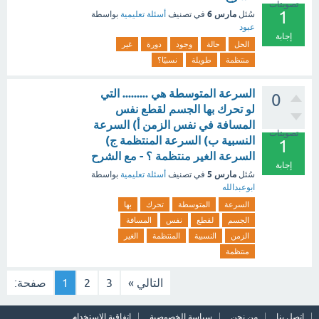
تصويتات
1
مارس 6
سُئل
في تصنيف
أسئلة تعليمية
بواسطة
عبود
إجابة
الحل
حالة
وجود
دورة
غير
منتظمة
طويلة
نسبيًا؟
السرعة المتوسطة هي ......... التي
0
لو تحرك بها الجسم لقطع نفس
المسافة في نفس الزمن أ) السرعة
تصويتات
النسبية ب) السرعة المنتظمة ج)
1
السرعة الغير منتظمة ؟ - مع الشرح
إجابة
مارس 5
سُئل
في تصنيف
أسئلة تعليمية
بواسطة
ابوعبدالله
السرعة
المتوسطة
تحرك
بها
الجسم
لقطع
نفس
المسافة
الزمن
النسبية
المنتظمة
الغير
منتظمة
التالي »
3
2
1
صفحة:
اتصل بنا
من نحن
سياسة الخصوصية
اتفاقية الاستخدام