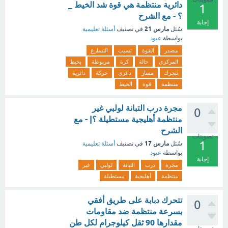
دائرية منتظمة هي قوة شد الخيط _
1
؟ - مع الشرح
إجابة
مارس 21
سُئل
في تصنيف
أسئلة تعليمية
بواسطة
عبود
مصدر
القوة
تسبب
التسارع
المركزي
حالة
كرة
مربوطة
بخيط
تتحرك
مسار
دائري
حركة
دائرية
منتظمة
قوة
الخيط
مجرة درب التبانة لولبي غير
0
منتظمة أهليجية مستطيلة ؟| - مع
الشرح
تصويتات
1
مارس 17
سُئل
في تصنيف
أسئلة تعليمية
بواسطة
عبود
إجابة
مجرة
درب
التبانة
لولبي
غير
منتظمة
أهليجية
مستطيلة
تتحرك دبابة على طريق أفقي
0
بسرعة منتظمة ضد مقاومات
مقدارها 90 ثقل كيلوجرام لكل طن