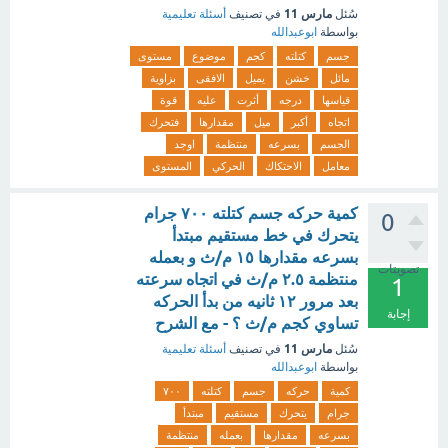
مارس 11
سُئل
في تصنيف
أسئلة تعليمية
بواسطة
ابوعبدالله
جسم
كتلته
كجم
موضوع
مستوى
مائل
خشن
يميل
الافقى
بزاوية
قياسها
درجه
أثرت
عليه
قوة
اتجاه
أكبر
ميل
مقدارها
فتحرك
الجسم
بسرعه
منتظمة
اوجد
معامل
الاحتكاك
الحركي
المستوى
كمية حركه جسم كتلته ٧٠٠ جرام
0
يتحرك في خط مستقيم مبتدأ
بسرعه مقدارها ١٥ م/ث و بعمله
تصويتات
منتظمة ٢.٥ م/ث في اتجاه سرعته
1
بعد مرور ١٢ ثانيه من بدأ الحركه
إجابة
تساوي كجم م/ث ؟ - مع الشرح
مارس 11
سُئل
في تصنيف
أسئلة تعليمية
بواسطة
ابوعبدالله
كمية
حركه
جسم
كتلته
٧٠٠
جرام
يتحرك
مستقيم
مبتدأ
بسرعه
مقدارها
بعمله
منتظمة