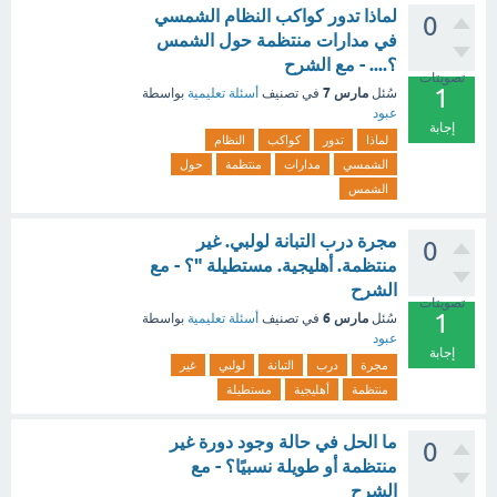
لماذا تدور كواكب النظام الشمسي
0
في مدارات منتظمة حول الشمس
؟.... - مع الشرح
تصويتات
1
مارس 7
سُئل
في تصنيف
أسئلة تعليمية
بواسطة
عبود
إجابة
لماذا
تدور
كواكب
النظام
الشمسي
مدارات
منتظمة
حول
الشمس
مجرة درب التبانة لولبي. غير
0
منتظمة. أهليجية. مستطيلة "؟ - مع
الشرح
تصويتات
1
مارس 6
سُئل
في تصنيف
أسئلة تعليمية
بواسطة
عبود
إجابة
مجرة
درب
التبانة
لولبي
غير
منتظمة
أهليجية
مستطيلة
ما الحل في حالة وجود دورة غير
0
منتظمة أو طويلة نسبيًا؟ - مع
الشرح