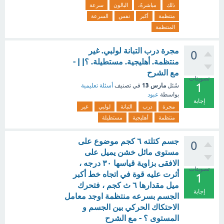
ذلك
مباشرةً،
البالون
سرعة
منتظمة
أكبر
نفس
السرعة
المنتظمة
مجرة درب التبانة لولبي. غير
0
منتظمة. أهليجية. مستطيلة. ؟| | -
مع الشرح
تصويتات
1
مارس 13
سُئل
في تصنيف
أسئلة تعليمية
بواسطة
عبود
إجابة
مجرة
درب
التبانة
لولبي
غير
منتظمة
أهليجية
مستطيلة
جسم كتلته ٦ كجم موضوع على
0
مستوى مائل خشن يميل على
الافقى بزاوية قياسها ٣٠ درجه ،
تصويتات
أثرت عليه قوة في اتجاه خط أكبر
1
ميل مقدارها ٦ ث كجم ، فتحرك
إجابة
الجسم بسرعه منتظمة اوجد معامل
الاحتكاك الحركي بين الجسم و
المستوى ؟ - مع الشرح