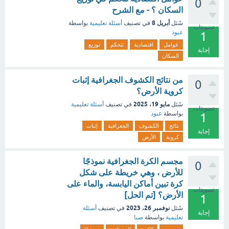
0
السكان ؟ - مع الشرح
أبريل 8
سُئل
في تصنيف
أسئلة تعليمية
بواسطة
تصويتات
عبود
1
عوامل
اقتصادية
تتحكم
توزيع
إجابة
السكان
من نتائج الكشوف الجغرافية إثبات
0
كروية الأرض؟
مايو 19، 2025
سُئل
في تصنيف
أسئلة تعليمية
تصويتات
بواسطة
عبود
1
نتائج
الكشوف
الجغرافية
إثبات
إجابة
كروية
الأرض
مجسم الكرة الجغرافية نموذجًا
0
للأرض ، وهي خريطة على شكل
كرة تبين أماكن اليابسة، والماء على
تصويتات
الأرض؟ [تم الحل]
1
نوفمبر 26، 2023
سُئل
في تصنيف
أسئلة
إجابة
تعليمية
بواسطة
صبا