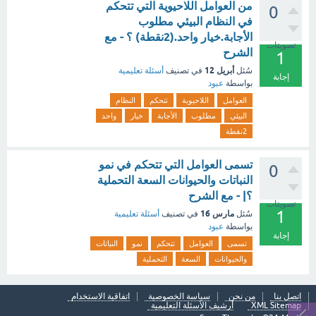
من العوامل اللاحيوية التي تتحكم
0
في النظام البيئي مطلوب
الأجابة.خيار واحد.(2نقطة) ؟ - مع
تصويتات
الشرح
1
أبريل 12
سُئل
في تصنيف
أسئلة تعليمية
إجابة
بواسطة
عبود
العوامل
اللاحيوية
تتحكم
النظام
البيئي
مطلوب
الأجابة
خيار
واحد
2نقطة
تسمى العوامل التي تتحكم في نمو
0
النباتات والحيوانات السعة التحملية
؟| - مع الشرح
تصويتات
1
مارس 16
سُئل
في تصنيف
أسئلة تعليمية
بواسطة
عبود
إجابة
تسمى
العوامل
تتحكم
نمو
النباتات
والحيوانات
السعة
التحملية
اتصل بنا
من نحن
سياسة الخصوصية
اتفاقية الاستخدام
XML Sitemap
أرشيف الأسئلة التعليمية