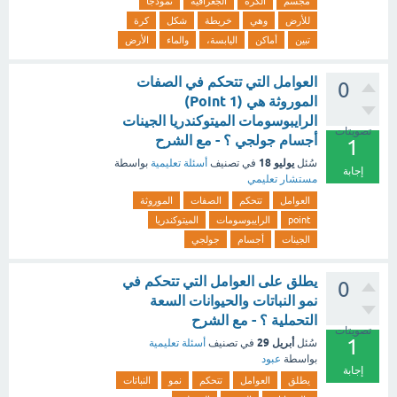
مجسم
الكرة
الجغرافية
نموذجًا
للأرض
وهي
خريطة
شكل
كرة
تبين
أماكن
اليابسة،
والماء
الأرض
العوامل التي تتحكم في الصفات
0
الموروثة هي (1 Point)
الرايبوسومات الميتوكندريا الجينات
تصويتات
أجسام جولجي ؟ - مع الشرح
1
يوليو 18
سُئل
في تصنيف
أسئلة تعليمية
بواسطة
إجابة
مستشار تعليمي
العوامل
تتحكم
الصفات
الموروثة
point
الرايبوسومات
الميتوكندريا
الجينات
أجسام
جولجي
يطلق على العوامل التي تتحكم في
0
نمو النباتات والحيوانات السعة
التحملية ؟ - مع الشرح
تصويتات
1
أبريل 29
سُئل
في تصنيف
أسئلة تعليمية
بواسطة
عبود
إجابة
يطلق
العوامل
تتحكم
نمو
النباتات