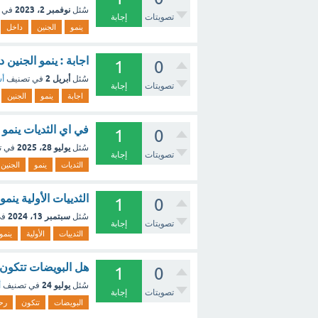
نوفمبر 2، 2023
سُئل
في 
تصويتات
إجابة
ينمو
الجنين
داخل
اجابة : ينمو الجنين
1
0
أبريل 2
سُئل
في تصنيف
أس
تصويتات
إجابة
اجابة
ينمو
الجنين
في اي الثديات ينمو 
1
0
يوليو 28، 2025
سُئل
في ت
تصويتات
إجابة
الثديات
ينمو
الجنين
الثدييات الأولية ينمو
1
0
سبتمبر 13، 2024
سُئل
في
تصويتات
إجابة
الثدييات
الأولية
ينمو
هل البويضات تتكون 
1
0
يوليو 24
سُئل
في تصنيف
أ
تصويتات
إجابة
البويضات
تتكون
رح