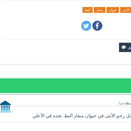
الأنثى
حيوان
منقار
البط
سطة
صبا
ل رحم الأنثى في حيوان منقار البط. تجده في الأعلي