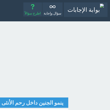
سؤال وإجابة
اطرح سؤالاً
ينمو الجنين داخل رحم الأنثى 