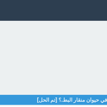
في حيوان منقار البط.؟ [تم الحل]