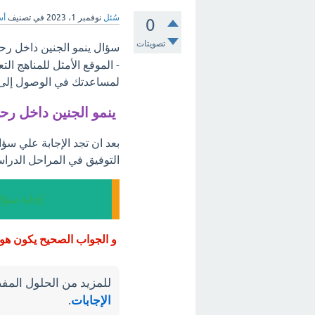
سُئل
نوفمبر 1، 2023
في تصنيف
أس
0
تصويتات
سؤال ينمو الجنين داخل رحم
- الموقع الأمثل للمناهج ال
لمساعدتك في الوصول إلى أ
ينمو الجنين داخل رحم
بعد ان تجد الإجابة علي سؤا
التوفيق في المراحل الدراس
إجابة سؤا
و الجواب الصحيح يكون هو
للمزيد من الحلول المفص
الإجابات
.