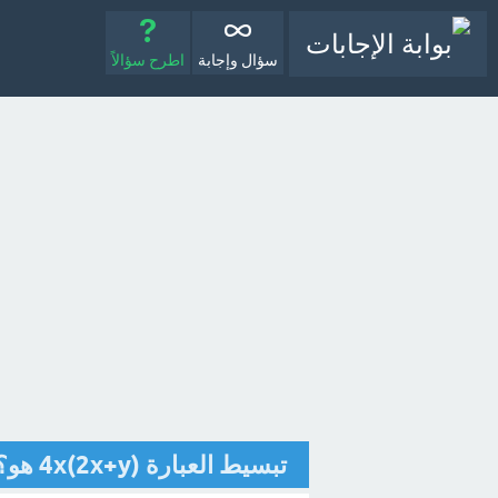
سؤال وإجابة
اطرح سؤالاً
تبسيط العبارة 4x(2x+y) هو؟ [تم الحل]