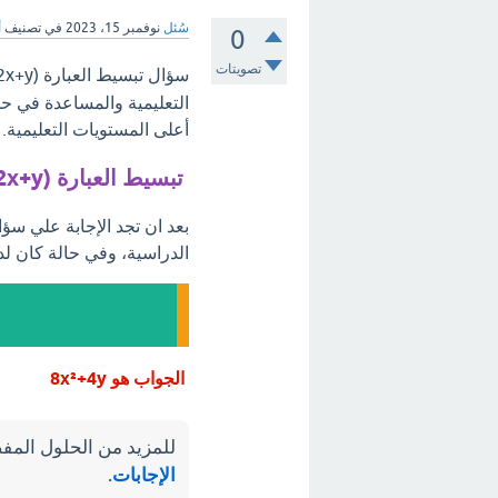
سُئل
نوفمبر 15، 2023
في تصنيف
أ
0
تصويتات
سؤال تبسيط العبارة 4x(2x+y) هو، مرحبًا بكم في
التعليمية والمساعدة في ح
أعلى المستويات التعليمية.
تبسيط العبارة 4x(2x+y) هو
الدراسية، وفي حالة كان لد
الجواب هو 8x²+4y
للمزيد من الحلول المفص
الإجابات
.