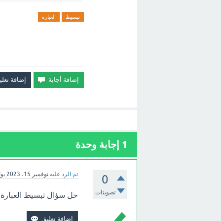
تبسيط
العبارة
1
إجابة وحدة
تم الرد عليه
نوفمبر 15، 2023
بو
0
تصويتات
حل سؤال تبسيط العبارة 4x(2x+y) هو تجده في الأعلي