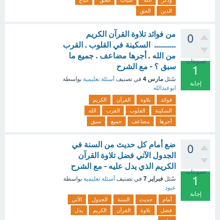
وذكر
الله
الثبات
الحق
اتباع
الدين
الحق
من فوائد تلاوة القرآن الكريم
0
........... السكينة في القلوب . القرب
من الله . أجرها مضاعف . جميع ما
تصويتات
سبق ؟ - مع الشرح
1
مارس 4
سُئل
في تصنيف
أسئلة تعليمية
بواسطة
إجابة
ابوعبدالله
فوائد
تلاوة
القرآن
الكريم
السكينة
القلوب
القرب
الله
أجرها
مضاعف
جميع
سبق
ضع أمام كل حديث من السنة في
0
الجدول الآتي فضل تلاوة القرآن
الكريم الذي يدل عليه - مع الشرح
تصويتات
1
فبراير 7
سُئل
في تصنيف
أسئلة تعليمية
بواسطة
عبود
إجابة
أمام
حديث
السنة
الجدول
الآتي
فضل
تلاوة
القرآن
الكريم
يدل