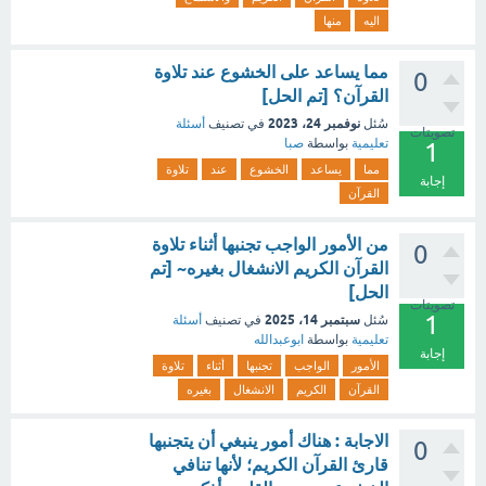
اليه
منها
مما يساعد على الخشوع عند تلاوة
0
القرآن؟ [تم الحل]
نوفمبر 24، 2023
سُئل
في تصنيف
أسئلة
تصويتات
تعليمية
بواسطة
صبا
1
مما
يساعد
الخشوع
عند
تلاوة
إجابة
القرآن
من الأمور الواجب تجنبها أثناء تلاوة
0
القرآن الكريم الانشغال بغيره~ [تم
الحل]
تصويتات
1
سبتمبر 14، 2025
سُئل
في تصنيف
أسئلة
تعليمية
بواسطة
ابوعبدالله
إجابة
الأمور
الواجب
تجنبها
أثناء
تلاوة
القرآن
الكريم
الانشغال
بغيره
الاجابة : هناك أمور ينبغي أن يتجنبها
0
قارئ القرآن الكريم؛ لأنها تنافي