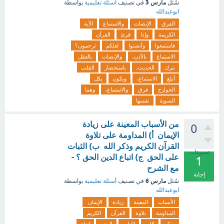
مارس 3
سُئل
في تصنيف
أسئلة تعليمية
بواسطة
ابوعبدالله
الفرق
الإنصات
والاستماع
الآية
الكريمة
وإذا
قرئ
القرآن
فاستمعوا
وأنصتوا
لعلكم
ترحمون؟
الاستماع
بالأذن،
والإنصات
بالعقل
بترك
الحديث،
باستحضار
القلب
أبلغ
الاستماع،
ويكون
بكل
الجوارح
فرق
والاستماع،
وهما
السوية
نفسها
من الأسباب المعينة على زيادة
0
الإيمان أ) المداومة على تلاوة
القرآن الكريم وذكر الله ب) الثبات
تصويتات
على الحق ج) اتباع الدين الحق ؟ -
1
مع الشرح
إجابة
مارس 6
سُئل
في تصنيف
أسئلة تعليمية
بواسطة
ابوعبدالله
الأسباب
المعينة
زيادة
الإيمان
المداومة
تلاوة
القرآن
الكريم