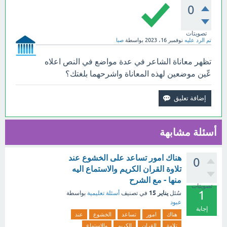
0
تصويتات
تم الرد عليه
نوفمبر 16، 2023
بواسطة
صبا
تظهر معاناة الشاعر في عدة مواضع في النص اعلاه
عّين موضعين لهذه المعاناة واشرحهما بلغتك؟
أسئلة مشابهة
هناك امور تساعد على الخشوع عند
0
تلاوة القران الكريم والاستماع اليه
منها - مع الشرح
تصويتات
1
يناير 15
سُئل
في تصنيف
أسئلة تعليمية
بواسطة
عبود
إجابة
هناك
امور
تساعد
الخشوع
عند
تلاوة
القران
الكريم
والاستماع