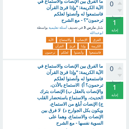
ما الفرق بين الإنصات والاستماع في
0
الآية الكريمة: "وإذا قرئ القرآن
فاستمعوا له وأنصتوا لعلكم
تصويتات
ترحمون"؟ - مع الشرح
1
مارس 3
سُئل
في تصنيف
أسئلة تعليمية
بواسطة
إجابة
ابوعبدالله
الفرق
الإنصات
والاستماع
الآية
الكريمة
وإذا
قرئ
القرآن
فاستمعوا
وأنصتوا
لعلكم
ترحمون
ما الفرق بين الإنصات والاستماع في
0
الآية الكريمة: "وإذا قرئ القرآن
فاستمعوا له وأنصتوا لعلكم
تصويتات
ترحمون؟ أ) الاستماع بالأذن،
1
والإنصات بالعقل ب) الإنصات بترك
إجابة
الحديث، والاستماع باستحضار القلب
ج) الإنصات أبلغ من الاستماع،
ويكون بكل الجوارح د) لا فرق بين
الإنصات والاستماع، وهما على
السوية نفسها - مع الشرح