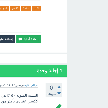
اكتب
١٥٠٪
ككسر
اعتيادي
1
إجابة وحدة
تم الرد عليه
نوفمبر 17، 2023
بو
0
تصويتات
ككسر اعتيادي بأكثر من ط