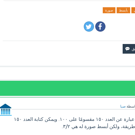
بأبسط
صورة
اسطة
صبا
النسبة المئوية ١٥٠٪ هي عبارة عن العدد ١٥٠ مقسومًا على ١٠٠. ويمكن كتابة العدد ١٥٠
ريقة، ولكن أبسط صورة له هي ٣/٢.