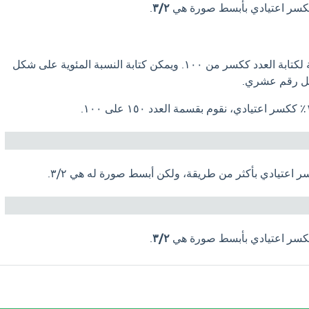
.
٣/٢
النسبة المئوية هي طريقة لكتابة العدد ككسر من ١٠٠. ويمكن كتابة النسبة المئوية على شكل
كل رقم عشري.
.
٣/٢