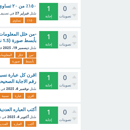
١٥٠٪ من ٢٠ تساوي ؟ - مع الشرح
1
0
فبراير 27
سُئل
في تصنيف
تصويتات
إجابة
١٥٠٪
تساوي
-من خلل المعلومات 
1
0
بأبسط صورة (1.5 نقطة)
تصويتات
إجابة
ديسمبر 19، 2025
سُئل
في
-من
خلل
المعلومات
بأبسط
صورة
1
0
رقم الاجابة الصحيحة من القائمة ب اخ
تصويتات
إجابة
نوفمبر 6، 2025
سُئل
في 
اقرن
عبارة
نسبية
أكتب العباره العددية الآتيه بأبسط صور
1
0
أكتوبر 4، 2025
سُئل
في ت
تصويتات
إجابة
أكتب
العباره
العددية