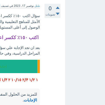
سُئل
نوفمبر 17، 2023
في تصنيف
أ
0
تصويتات
سؤال اكتب ١٥٠٪ ككسر اعتيادي بأبسط صورة، مرحبًا بكم في
الأمثل للمناهج التعليمية 
الوصول إلى أعلى المستويات
اكتب ١٥٠٪ ككسر اعتيادي بأبسط صورة
المراحل الدراسية، وفي حال
إجابة سؤال 
١ ١/٢ ٢/٣ ١٠/١٥ ٢ ١/٣ الإجابة هي : ٣/٢
للمزيد من الحلول المفص
الإجابات
.