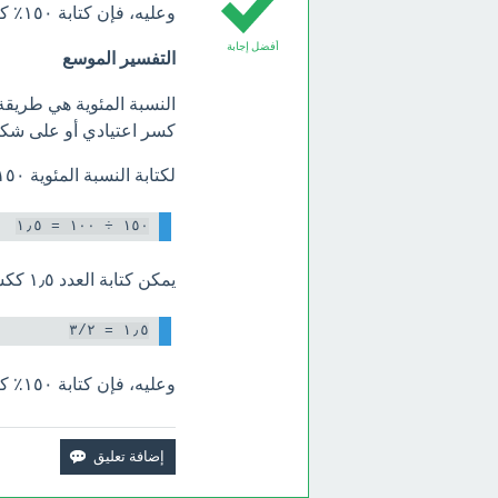
وعليه، فإن كتابة ١٥٠٪ ككسر اعتيادي بأبسط صورة هي
أفضل إجابة
التفسير الموسع
كسر اعتيادي أو على ش
لكتابة النسبة المئوية ١٥٠٪ ككسر اعتيادي، نقوم بقسمة العدد ١٥٠ على ١٠٠.
١٥٠ ÷ ١٠٠ = ١٫٥

يمكن كتابة العدد ١٫٥ ككسر اعتيادي بأكثر من طريقة، ولكن أبسط صورة له هي ٣/٢.
١٫٥ = ٣/٢

وعليه، فإن كتابة ١٥٠٪ ككسر اعتيادي بأبسط صورة هي