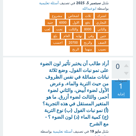
سبتمبر 5، 2025
سُئل
في تصنيف
أسئلة تعليمية
بواسطة
ابوعبدالله
اشترك
ثلاث
اشخاص
مشروع
التجاري
دفع
الاول
6000
جنيه
والثاني
8000
والثالث
تحت
لعب
جنين
وفي
نهايه
العام
بلغ
الصف
والربح
20700
احسب
نصيب
منهما
الربح
أراد طالب أن يختبر تأثير لون الضوء
0
على نمو نبات الفول. وضع ثلاثة
نباتات متماثلة في نفس الظروف
تصويتات
من حيث التربة والماء، وعرض
1
الأول لضوء أبيض، والثاني لضوء
إجابة
أحمر، والثالث لضوء أزرق. ما هو
المتغير المستقل في هذه التجربة؟
(أ) نمو نبات الفول (ب) نوع التربة
(ج) كمية الماء (د) لون الضوء ؟ -
مع الشرح
مايو 19
سُئل
في تصنيف
أسئلة تعليمية
بواسطة