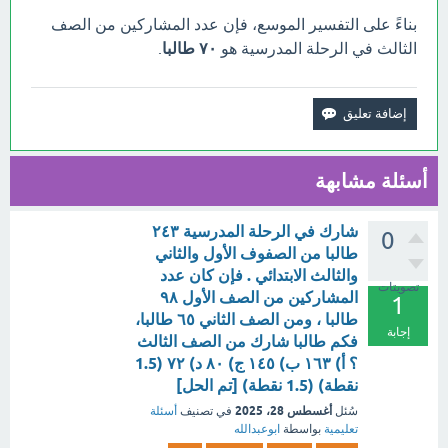
بناءً على التفسير الموسع، فإن عدد المشاركين من الصف
الثالث في الرحلة المدرسية هو
٧٠ طالبا
.
أسئلة مشابهة
شارك في الرحلة المدرسية ٢٤٣
0
طالبا من الصفوف الأول والثاني
والثالث الابتدائي . فإن كان عدد
تصويتات
المشاركين من الصف الأول ٩٨
1
طالبا ، ومن الصف الثاني ٦٥ طالبا،
إجابة
فكم طالبا شارك من الصف الثالث
؟ أ) ١٦٣ ب) ١٤٥ ج) ٨٠ د) ٧٢ (1.5
نقطة) (1.5 نقطة) [تم الحل]
أغسطس 28، 2025
سُئل
في تصنيف
أسئلة
تعليمية
بواسطة
ابوعبدالله