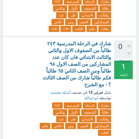
شارك
الرحلة
المدرسية
٢٤٣
طالبا
الصفوف
الأول
والثاني
والثالث
الابتدائي
فإن
عدد
المشاركين
الصف
ومن
الثاني
طالبا،
فكم
الثالث
١٦٣
١٤٥
شارك في الرحلة المدرسية ٢٤٣
0
طالباً من الصفوف الاول والثاني
والثالث الابتدائي فان كان عدد
تصويتات
المشاركين من الصف الاول ٩٨
1
طالباً ومن الصف الثاني ٦٥ طالباً
إجابة
فكم طالباً شارك من الصف الثالث
؟ - مع الشرح
فبراير 13
سُئل
في تصنيف
أسئلة تعليمية
بواسطة
ابوعبدالله
شارك
الرحلة
المدرسية
٢٤٣
طالباً
الصفوف
الاول
والثاني
والثالث
الابتدائي
فان
عدد
المشاركين
الصف
ومن
الثاني
فكم
الثالث