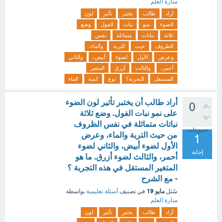
منارة العلم
أراد
طالب
يختبر
تأثير
لون
الضوء
نمو
نبات
الفول
وضع
ثلاثة
نباتات
متماثلة
نفس
الظروف
حيث
التربة
والماء،
وعرض
الأول
لضوء
أبيض،
والثاني
أحمر،
والثالث
أزرق
المتغير
المستقل
التجربة؟
نوع
كمية
الماء
أراد طالب أن يختبر تأثير لون الضوء
0
على نمو نبات الفول. وضع ثلاثة
نباتات متماثلة في نفس الظروف
تصويتات
من حيث التربة والماء، وعرض
1
الأول لضوء أبيض، والثاني لضوء
إجابة
أحمر، والثالث لضوء أزرق. ما هو
المتغير المستقل في هذه التجربة ؟
- مع الشرح
مايو 19
سُئل
في تصنيف
أسئلة تعليمية
بواسطة
منارة العلم
أراد
طالب
يختبر
تأثير
لون