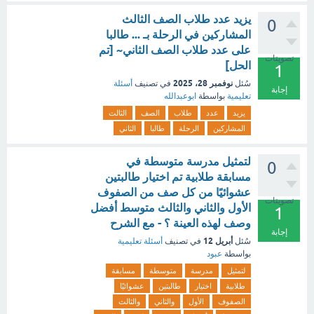
يزيد عدد طلاب الصف الثالث
0
المشاركين في الرحلة بـ ... طالبا
على عدد طلاب الصف الثاني~ [تم
تصويتات
الحل]
1
نوفمبر 28، 2025
سُئل
في تصنيف
أسئلة
إجابة
تعليمية
بواسطة
ابوعبدالله
يزيد
عدد
طلاب
الصف
الثالث
المشاركين
الرحلة
طالبا
الثاني
لتمثيل مدرسة متوسطة في
0
مسابقة طلابية تم اختيار طالبتين
عشوائيًا من كل صف من الصفوف
تصويتات
الأول والثاني والثالث متوسط أفضل
1
وصف لهذه العينة ؟ - مع الشرح
إجابة
أبريل 12
سُئل
في تصنيف
أسئلة تعليمية
بواسطة
عبود
لتمثيل
مدرسة
متوسطة
مسابقة
طلابية
اختيار
طالبتين
عشوائيًا
الصفوف
الأول
والثاني
والثالث