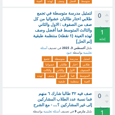
متوسط
أفضل
وصف
لهذه
العينة
لتمثيل مدرسة متوسطة في تجمع
0
طلابي اختار طالبان عشوائيا من كل
صف من الصفوف : الاول والثاني
تصويتات
والثالث المتوسط فما أفضل وصف
1
لهذه العينة (1 نقطة) منتظمة طبقية
إجابة
[تم الحل]
أغسطس 3، 2025
سُئل
في تصنيف
أسئلة
تعليمية
بواسطة
عبود
لتمثيل
مدرسة
متوسطة
تجمع
طلابي
اختار
طالبان
عشوائيا
الصفوف
الاول
والثاني
والثالث
المتوسط
فما
أفضل
وصف
لهذه
العينة
منتظمة
طبقية
صف فيه ٣٢ طالبا شارك ٦ منهم
0
فما نسبة عدد الطلاب المشاركين
إلى غير المشاركين ؟.... - مع الشرح
تصويتات
1
مارس 9
سُئل
في تصنيف
أسئلة تعليمية
بواسطة