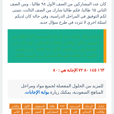
كان عدد المشاركين من الصف الأول ٩٨ طالبا ، ومن الصف
الثاني ٦٥ طالبا، فكم طالبا شارك من الصف الثالث، نتمنى
لكم التوفيق في المراحل الدراسية، وفي حالة كان لديكم
اسئلة اخري لا تتردد في طرح سؤال جديد.
إجابة سؤال شارك في الرحلة المدرسية ٢٤٣ طالبا من
الصفوف الأول والثاني والثالث الابتدائي . فإن كان عدد
المشاركين من الصف الأول ٩٨ طالبا ، ومن الصف
الثاني ٦٥ طالبا، فكم طالبا شارك من الصف الثالث
١٦٣ ١٤٥ ٨٠ ٧٢ الإجابة هي : ٨٠
للمزيد من الحلول المفصلة لجميع مواد ومراحل
المناهج السعودية، يمكنك زيارة
بوابة الإجابات
.
شارك
الرحلة
المدرسية
٢٤٣
طالبا
الصفوف
الأول
والثاني
والثالث
الابتدائي
فإن
عدد
المشاركين
الصف
ومن
الثاني