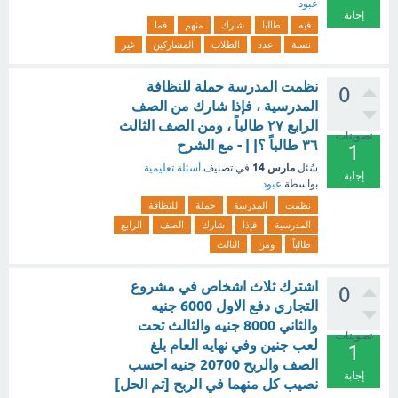
عبود
إجابة
فيه
طالبا
شارك
منهم
فما
نسبة
عدد
الطلاب
المشاركين
غير
نظمت المدرسة حملة للنظافة
0
المدرسية ، فإذا شارك من الصف
الرابع ٢٧ طالباً ، ومن الصف الثالث
تصويتات
٣٦ طالباً ؟| | - مع الشرح
1
مارس 14
سُئل
في تصنيف
أسئلة تعليمية
إجابة
بواسطة
عبود
نظمت
المدرسة
حملة
للنظافة
المدرسية
فإذا
شارك
الصف
الرابع
طالباً
ومن
الثالث
اشترك ثلاث اشخاص في مشروع
0
التجاري دفع الاول 6000 جنيه
والثاني 8000 جنيه والثالث تحت
تصويتات
لعب جنين وفي نهايه العام بلغ
1
الصف والربح 20700 جنيه احسب
إجابة
نصيب كل منهما في الربح [تم الحل]