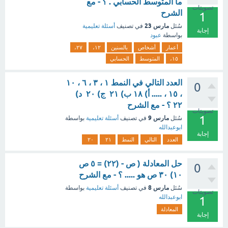
ما المتوسط الحسابي . ؟ - مع
تصويتات
الشرح
1
مارس 23
سُئل
في تصنيف
أسئلة تعليمية
إجابة
بواسطة
عبود
أعمار
أشخاص
بالسنين
١٢،
٢٧،
١٥،
المتوسط
الحسابي
العدد التالي في النمط ۱ ، ۳ ، ٦ ، ١٠
0
، ١٥ ، ..... أ) ۱۸ ب) ۲۱ ج) ۲۰ د)
۲۲ ؟ - مع الشرح
تصويتات
1
مارس 9
سُئل
في تصنيف
أسئلة تعليمية
بواسطة
ابوعبدالله
إجابة
العدد
التالي
النمط
۲۱
۲۰
حل المعادلة ( ص - (۲۲) = ٥ ص
0
۱۰) ۳۰ ص هو ..... ؟ - مع الشرح
مارس 8
سُئل
في تصنيف
أسئلة تعليمية
بواسطة
تصويتات
ابوعبدالله
1
المعادلة
إجابة