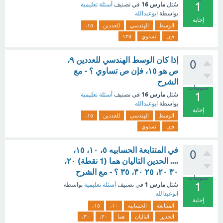
1
مارس 16
سُئل
في تصنيف
أسئلة تعليمية
بواسطة
ابوعبدالله
إجابة
الوسط
الهندسي
للعددين
١٥،
فإن
تساوي
١٣٥
إذا كان الوسط الهندسي للعددين ٩،
0
ص هو ١٥، فإن ص تساوي ؟ - مع
الشرح
تصويتات
1
مارس 16
سُئل
في تصنيف
أسئلة تعليمية
بواسطة
ابوعبدالله
إجابة
الوسط
الهندسي
للعددين
١٥،
فإن
تساوي
في المتتابعة الحسابيه ٥، ١٠، ١٥،
0
.... الحدين التاليان هما (1 نقطة) ٢٠،
٣٠ ٢٠، ٢٥ ٣٠، ٣٥ ؟ - مع الشرح
تصويتات
1
مارس 1
سُئل
في تصنيف
أسئلة تعليمية
بواسطة
ابوعبدالله
إجابة
المتتابعة
الحسابيه
١٠،
١٥،
الحدين
التاليان
هما
٢٠،
٣٠،