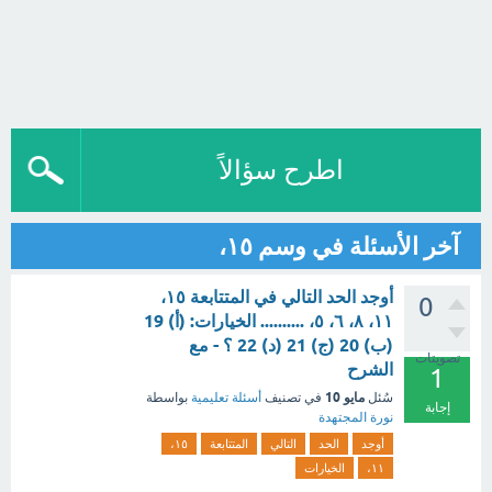
اطرح سؤالاً
آخر الأسئلة في وسم ١٥،
أوجد الحد التالي في المتتابعة ١٥،
0
١١، ٨، ٦، ٥، .......... الخيارات: (أ) 19
(ب) 20 (ج) 21 (د) 22 ؟ - مع
تصويتات
الشرح
1
مايو 10
سُئل
في تصنيف
أسئلة تعليمية
بواسطة
إجابة
نورة المجتهدة
أوجد
الحد
التالي
المتتابعة
١٥،
١١،
الخيارات