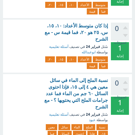
إجابة
متوسط
الأعداد
١٠،
١٥،
٢٠،
فما
قيمة
إذا كان متوسط الأعداد: ١٠، ١٥،
0
س، ٢٥ هو ٢٠، فما قيمة س - مع
الشرح
تصويتات
1
فبراير 24
سُئل
في تصنيف
أسئلة تعليمية
بواسطة
ابوعبدالله
إجابة
متوسط
الأعداد
١٠،
١٥،
٢٠،
فما
قيمة
نسبة الملح إلى الماء في سائل
0
معين هي ٤ إلى ١٥، فإذا احتوى
السائل ٦٠ جم من الماء فما عدد
تصويتات
جرامات الملح التي يحتويها ؟ - مع
1
الشرح
إجابة
فبراير 24
سُئل
في تصنيف
أسئلة تعليمية
بواسطة
عبود
نسبة
الملح
الماء
سائل
معين
١٥،
فإذا
احتوى
السائل
فما