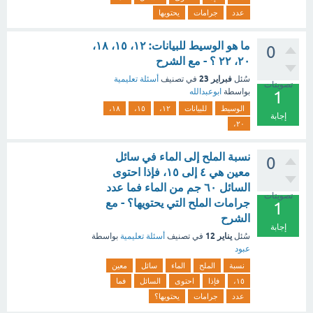
عدد
جرامات
يحتويها
ما هو الوسيط للبيانات: ١٢، ١٥، ١٨،
0
٢٠، ٢٢ ؟ - مع الشرح
فبراير 23
سُئل
في تصنيف
أسئلة تعليمية
تصويتات
بواسطة
ابوعبدالله
1
الوسيط
للبيانات
١٢،
١٥،
١٨،
إجابة
٢٠،
نسبة الملح إلى الماء في سائل
0
معين هي ٤ إلى ١٥، فإذا احتوى
السائل ٦٠ جم من الماء فما عدد
تصويتات
جرامات الملح التي يحتويها؟ - مع
1
الشرح
إجابة
يناير 12
سُئل
في تصنيف
أسئلة تعليمية
بواسطة
عبود
نسبة
الملح
الماء
سائل
معين
١٥،
فإذا
احتوى
السائل
فما
عدد
جرامات
يحتويها؟