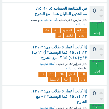
في المتتابعة الحسابيه ٥، ١٠، ١٥،
0
.... الحدين التاليان هما - مع الشرح
مارس 1
سُئل
في تصنيف
أسئلة تعليمية
بواسطة
تصويتات
ابوعبدالله
1
المتتابعة
الحسابيه
١٠،
١٥،
إجابة
الحدين
التاليان
هما
إذا كانت أعمار ٥ طلاب هي: ١٢، ١٣،
0
١٢، ١٤، ١٥، فما الوسيط؟ أ) ١٢ ب)
١٣ ج) ١٤ د) ١٥ ؟ - مع الشرح
تصويتات
1
فبراير 27
سُئل
في تصنيف
أسئلة تعليمية
بواسطة
ابوعبدالله
إجابة
كانت
أعمار
طلاب
١٢،
١٣،
١٤،
١٥،
فما
الوسيط؟
إذا كانت أعمار ٥ طلاب هي: ١٢، ١٣،
0
١٢، ١٤، ١٥، فما الوسيط؟ ؟ - مع
الشرح
تصويتات
فبراير 27
سُئل
في تصنيف
أسئلة تعليمية