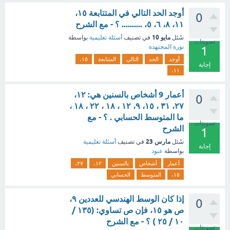
أوجد الحد التالي في المتتابعة ١٥،
0
١١، ٨، ٦، ٥، .......... ؟ - مع الشرح
مايو 10
سُئل
في تصنيف
أسئلة تعليمية
بواسطة
تصويتات
نورة المجتهدة
1
أوجد
الحد
التالي
المتتابعة
١٥،
إجابة
١١،
أعمار 9 أشخاص بالسنين هي: ١٢،
0
٢٧، ٣١ ، ١٥، ۹، ۱۲ ، ۱۸ ، ۲۲ ، ۱۸ ،
ما المتوسط الحسابي . ؟ - مع
تصويتات
الشرح
1
مارس 23
سُئل
في تصنيف
أسئلة تعليمية
إجابة
بواسطة
عبود
أعمار
أشخاص
بالسنين
١٢،
٢٧،
١٥،
المتوسط
الحسابي
إذا كان الوسط الهندسي للعددين ٩،
0
ص هو ١٥، فإن ص تساوي: (١٣٥ /
١٠ / ٢٥ ) ؟ - مع الشرح
تصويتات