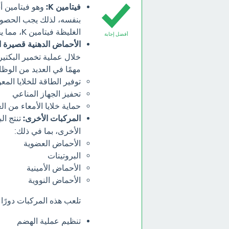
فيتامين K:
بنفسه، لذلك يجب الحصول ع
الغليظة فيتامين K، مما يجعله ضروريًا لصحة الجهاز الهضمي.
أفضل إجابة
الأحماض الدهنية قصيرة 
خلال عملية تخمير البكتيري
مهمًا في العديد من الوظا
توفير الطاقة للخلايا المعو
تحفيز الجهاز المناعي
حماية خلايا الأمعاء من ا
المركبات الأخرى:
تنتج ال
الأخرى، بما في ذلك:
الأحماض العضوية
البروتينات
الأحماض الأمينية
الأحماض النووية
تلعب هذه المركبات دورًا 
تنظيم عملية الهضم