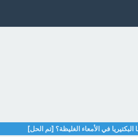
ا البكتيريا في الأمعاء الغليظة؟ [تم الحل]