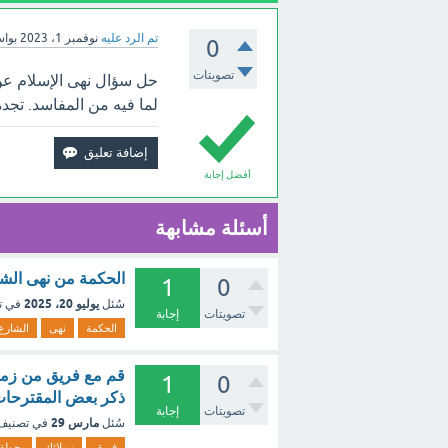
تم الرد عليه
نوفمبر 1، 2023
بوا
0
تصويتات
حل سؤال نهى الإسلام عن
لما فيه من المفاسد. تجد
أفضل إجابة
أسئلة مشابهة
الحكمة من نهى الش
1
0
يوليو 20، 2025
سُئل
في ت
تصويتات
إجابة
الحكمة
نهى
الشارع
قم مع فريق من زملا
1
0
ذكر بعض المقترحات 
تصويتات
إجابة
مارس 29
سُئل
في تصني
فريق
زملائك
بجولة