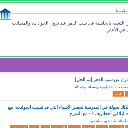
سطة
صبا
 التشبه بالجاهلية في سب الدهر عند نزول الحوادث، والمصائب
ه في الأعلي
ارع عن سب الدهر [تم الحل]
صنيف
أسئلة تعليمية
بواسطة
ابوعبدالله
الدهر
ئك بجولة في المدرسة لحصر الأشياء التي قد تسبب الحوادث، مع
لتلافي أخطارها. ؟ - مع الشرح
ف
أسئلة تعليمية
بواسطة
عبود
المدرسة
لحصر
الأشياء
تسبب
الحوادث،
ذكر
بعض
المقترحات