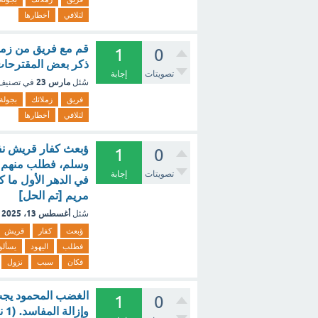
لتلافي
أخطارها
قم مع فريق من زملا
1
0
ذكر بعض المقترحات 
تصويتات
إجابة
مارس 23
سُئل
في تصني
فريق
زملائك
بجولة
لتلافي
أخطارها
ؤبعث كفار قريش نفرا
1
0
وسلم، فطلب منهم الي
تصويتات
إجابة
مريم [تم الحل]
أغسطس 13، 2025
سُئل
ؤبعث
كفار
قريش
فطلب
اليهود
يسألو
فكان
سبب
نزول
الغضب المحمود يجب 
1
0
وإزالة المفاسد. (1 نقطة) إجابة صحيحة إجابة خاطئة ؟ - مع الشرح