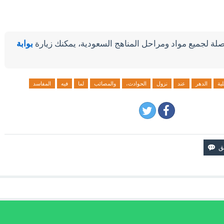
لة لجميع مواد ومراحل المناهج السعودية، يمكنك زيارة
بوابة
لية
الدهر
عند
نزول
الحوادث،
والمصائب
لما
فيه
المفاسد