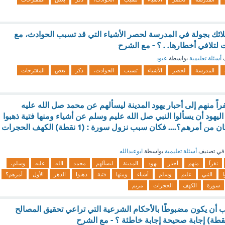
ئك بجولة في المدرسة لحصر الأشياء التي قد تسبب الحوادث، مع
لتلافي أخطارها. . ؟ - مع الشرح
ف
أسئلة تعليمية
بواسطة
عبود
المدرسة
لحصر
الأشياء
تسبب
الحوادث،
ذكر
بعض
المقترحات
ً منهم إلى أحبار يهود المدينة ليسألهم عن محمد صل الله عليه
هود أن يسألوا النبي صل الله عليم وسلم عن أشياء ومنها فتية ذهبوا
في الدهر الأول ما كان من أمرهم؟.... فكان سبب نزول سورة : (1 نقطة) الكهف الحجرات
في تصنيف
أسئلة تعليمية
بواسطة
ابوعبدالله
نفراً
منهم
أحبار
يهود
المدينة
ليسألهم
محمد
الله
عليه
وسلم،
ا
النبي
عليم
وسلم
أشياء
ومنها
فتية
ذهبوا
الدهر
الأول
أمرهم؟
سورة
الكهف
الحجرات
مريم
أن يكون مضبوطًا بالأحكام الشرعية التي تراعي تحقيق المصالح