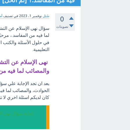
فيه من المفاسد.؟ [تم الحل]
سُئل
نوفمبر 1، 2023
في تصنيف
أس
0
تصويتات
سؤال نهى الإسلام عن التش
لما فيه من المفاسد.، مرحب
في حلول الأسئلة والكتب ا
التعليمية.
نهى الإسلام عن التش
والمصائب لما فيه من
بعد ان تجد الإجابة علي سؤ
الحوادث، والمصائب لما فيه
كان لديكم اسئلة اخري لا 
إجابة سؤال نهى ال