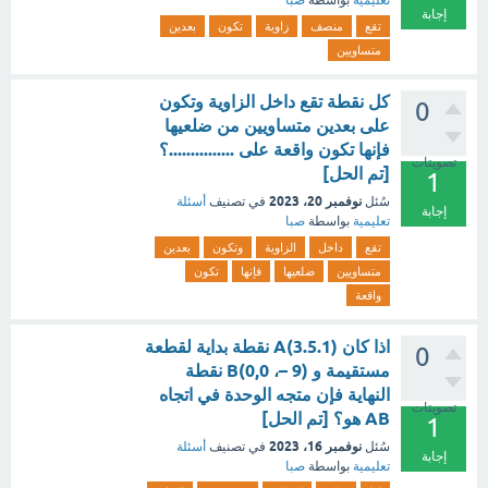
تعليمية
بواسطة
صبا
إجابة
تقع
منصف
زاوية
تكون
بعدين
متساويين
كل نقطة تقع داخل الزاوية وتكون
0
على بعدين متساويين من ضلعيها
فإنها تكون واقعة على ...............؟
تصويتات
[تم الحل]
1
نوفمبر 20، 2023
سُئل
في تصنيف
أسئلة
إجابة
تعليمية
بواسطة
صبا
تقع
داخل
الزاوية
وتكون
بعدين
متساويين
ضلعيها
فإنها
تكون
واقعة
اذا كان (3.5.1)A نقطة بداية لقطعة
0
مستقيمة و (9 –، 0,0)B نقطة
النهاية فإن متجه الوحدة في اتجاه
تصويتات
AB هو؟ [تم الحل]
1
نوفمبر 16، 2023
سُئل
في تصنيف
أسئلة
إجابة
تعليمية
بواسطة
صبا