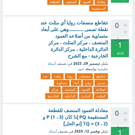
معادلة
العمود
المنصف
للقطعة
المستقيمة
تتقاطع منصفات زوايا أي مثلث عند
0
نقطة تسمى ............وهي على أبعاد
متساوية من أضلاعه العمود
تصويتات
المنصف ، مركز المثلث ، مركز
1
الدائرة الداخلية ، مركز الدائرة
إجابة
الخارجية - مع الشرح
ديسمبر 29، 2025
سُئل
في تصنيف
أسئلة
تعليمية
بواسطة
عبود
تتقاطع
منصفات
زوايا
مثلث
عند
تسمى
وهي
أبعاد
متساوية
أضلاعه
العمود
المنصف
مركز
المثلث
الدائرة
الداخلية
الخارجية
معادلة العمود المنصف للقطعة
0
المستقيمة PQ إذا كان (3 ، 1) P و
Q = (3 ، 2)؟ [تم الحل]
تصويتات
1
نوفمبر 12، 2023
سُئل
في تصنيف
أسئلة