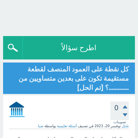
اطرح سؤالاً
كل نقطة على العمود المنصف لقطعة
مستقيمة تكون على بعدين متساويين من
.............؟ [تم الحل]
0
تصويتات
سُئل
نوفمبر 20، 2023
في تصنيف
أسئلة تعليمية
بواسطة
صبا