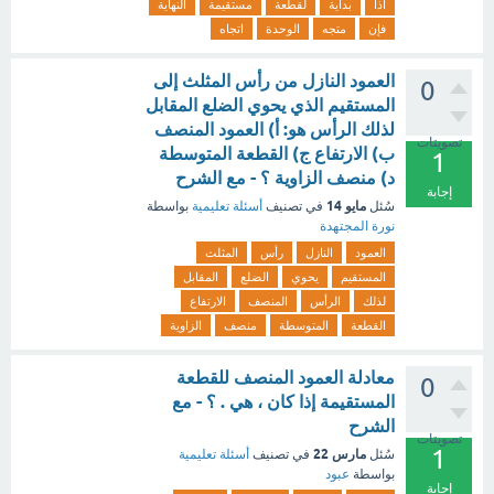
اذا
بداية
لقطعة
مستقيمة
النهاية
فإن
متجه
الوحدة
اتجاه
العمود النازل من رأس المثلث إلى
0
المستقيم الذي يحوي الضلع المقابل
لذلك الرأس هو: أ) العمود المنصف
تصويتات
ب) الارتفاع ج) القطعة المتوسطة
1
د) منصف الزاوية ؟ - مع الشرح
إجابة
مايو 14
سُئل
في تصنيف
أسئلة تعليمية
بواسطة
نورة المجتهدة
العمود
النازل
رأس
المثلث
المستقيم
يحوي
الضلع
المقابل
لذلك
الرأس
المنصف
الارتفاع
القطعة
المتوسطة
منصف
الزاوية
معادلة العمود المنصف للقطعة
0
المستقيمة إذا كان ، هي . ؟ - مع
الشرح
تصويتات
1
مارس 22
سُئل
في تصنيف
أسئلة تعليمية
بواسطة
عبود
إجابة