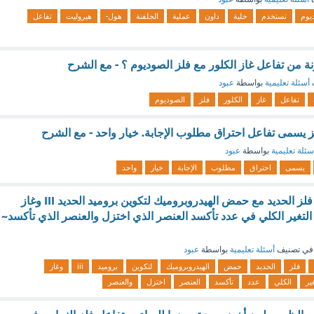
يوم
نستخدم
خلية
داون
عملية
الجلفنة
هول-
هيروليت
تفاعل
ونة من تفاعل غاز الكلور مع فلز الصودیوم ؟ - مع الشرح
أسئلة تعليمية
بواسطة
عبود
تفاعل
غاز
الكلور
فلز
الصودیوم
يسمى تفاعل احتراق مطلوب الإجابة. خيار واحد - مع الشرح
سئلة تعليمية
بواسطة
عبود
يسمى
احتراق
مطلوب
الإجابة
خيار
واحد
اكتب معادلة تفاعل فلز الحديد مع حمض الهيدروبروميك لتكوين بروميد الحديد III وغاز
 التغير الكلي في عدد تأكسد العنصر الذي اختزل والعنصر الذي تأكسد~
في تصنيف
أسئلة تعليمية
بواسطة
عبود
فلز
الحديد
حمض
الهيدروبروميك
لتكوين
بروميد
iii
وغاز
غير
الكلي
عدد
تأكسد
العنصر
اختزل
والعنصر