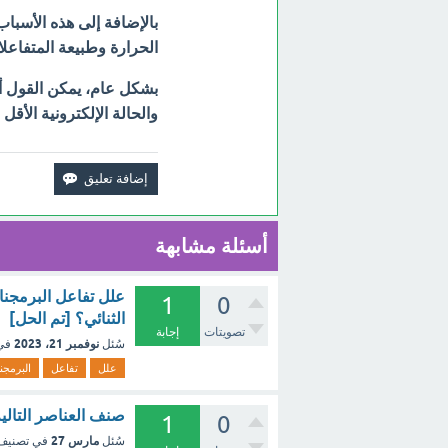
بالإضافة إلى هذه الأسبا
الحرارة وطبيعة المتفاعل
بشكل عام، يمكن القول أن
والحالة الإلكترونية الأقل 
أسئلة مشابهة
علل تفاعل البرمجنات
1
0
الثنائي؟ [تم الحل]
تصويتات
إجابة
نوفمبر 21، 2023
سُئل
في
علل
تفاعل
البرمجن
صنف العناصر التالية إلى : فلز ولا 
1
0
مارس 27
سُئل
في تصني