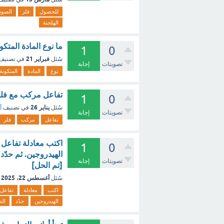
للحصول
فلز
الصود
الهلجنة
ما نوع المادة المتك
1
0
فبراير 21
سُئل
في تصنيف
تصويتات
إجابة
نوع
المادة
المتكونة
تفاعل مركب مع فلز 
1
0
يناير 26
سُئل
في تصنيف
أ
تصويتات
إجابة
تفاعل
مركب
فلز
1
0
الهيدروجين. ثم حدّد
تصويتات
إجابة
[تم الحل]
أغسطس 22، 2025
سُئل
اكتب
معادلة
تفاعل
الهيدروجين
حدّد
الت