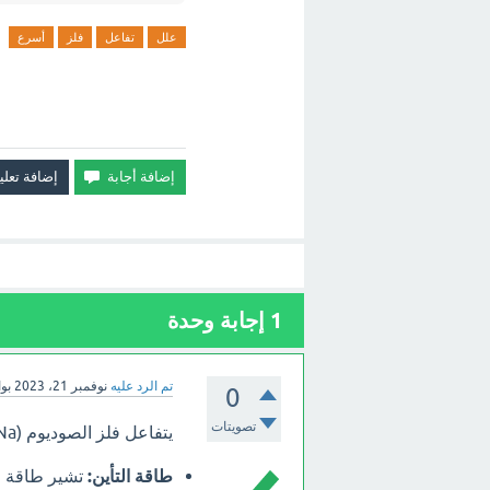
علل
تفاعل
فلز
أسرع
1
إجابة وحدة
تم الرد عليه
نوفمبر 21، 2023
بو
0
تصويتات
يتفاعل فلز الصوديوم (Na) بشكل أسرع من فلز المغنيسيوم (Mg) لعدة أسباب، أهمها:
طاقة التأين:
تشير طاقة ال