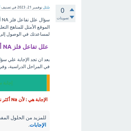
سُئل
نوفمبر 21، 2023
في تصنيف
أ
0
تصويتات
سؤال علل تفاعل فلز NA أسرع من تفاعل فلز Mg ، مرحبًا بكم في
الموقع الأمثل للمناهج التع
لمساعدتك في الوصول إلى أ
علل تفاعل فلز NA أسرع من تفاعل فلز Mg
في المراحل الدراسية، وفي
إجابة سؤال ع
الإجابة هي : لأن Na أكثر نشاطاً من Mg.
للمزيد من الحلول المفص
الإجابات
.