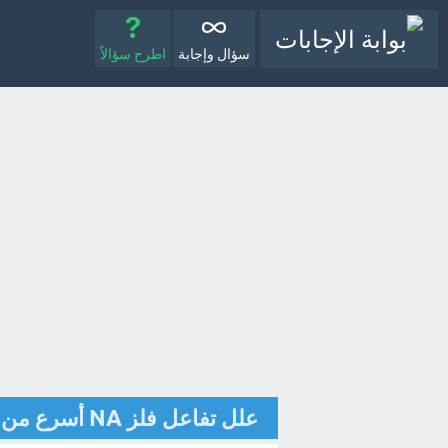
سؤال وإجابة
اطرح سؤالاً
علل تفاعل فلز NA أسرع من تفاعل فلز Mg؟ [تم الحل]