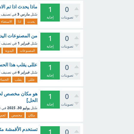
ماذا يحدث اذا تم ا
1
0
مارس 3
سُئل
في تصنيف
تصويتات
إجابة
يحدث
اذا
الاستغناء
من المصنوعات اليدوي
1
0
فبراير 1
سُئل
في تصنيف
أ
تصويتات
إجابة
المصنوعات
اليدوية
عللى يقلب هذا الحس
1
0
فبراير 6
سُئل
في تصنيف
أ
تصويتات
إجابة
عللى
يقلب
الحساء
1
0
الحل]
تصويتات
إجابة
يوليو 30، 2025
سُئل
في ت
مكان
مخصص
لجمع
تستخدم الأقمشة مثل 
1
0