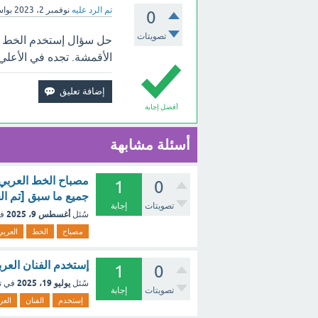
تم الرد عليه
نوفمبر 2، 2023
بوا
0
تصويتات
حل سؤال إستخدم الخط ال
الأقمشة. تجده في الأعلي
أفضل إجابة
أسئلة مشابهة
مصباح الخط العربي
1
0
جميع ما سبق [تم ال
تصويتات
إجابة
أغسطس 9، 2025
سُئل
ف
مصباح
الخط
العربي
إستخدم الفنان العر
1
0
يوليو 19، 2025
سُئل
في ت
تصويتات
إجابة
إستخدم
الفنان
العر