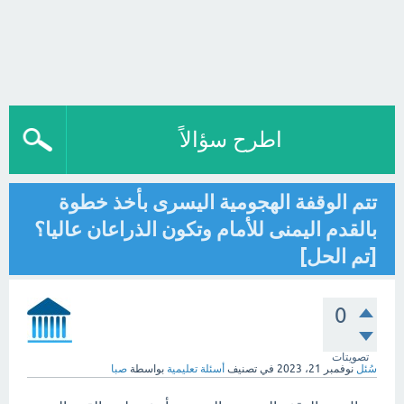
اطرح سؤالاً
تتم الوقفة الهجومية اليسرى بأخذ خطوة
بالقدم اليمنى للأمام وتكون الذراعان عاليا؟
[تم الحل]
0
تصويتات
سُئل
نوفمبر 21، 2023
في تصنيف
أسئلة تعليمية
بواسطة
صبا