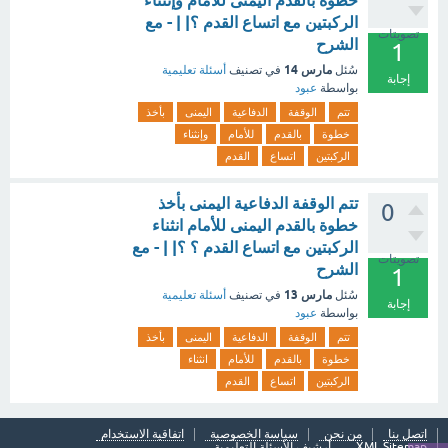
خطوة بالقدم اليمنى للأمام وإنثناء
الركبتين مع اتساع القدم ؟| | - مع
تصويتات
الشرح
1
مارس 14
سُئل
في تصنيف
أسئلة تعليمية
إجابة
بواسطة
عبود
تتم
الوقفة
الدفاعية
اليمنى
بأخذ
خطوة
بالقدم
للأمام
وإنثناء
الركبتين
اتساع
القدم
تتم الوقفة الدفاعية اليمنى بأخذ
0
خطوة بالقدم اليمنى للأمام انثناء
الركبتين مع اتساع القدم ؟ ؟| | - مع
تصويتات
الشرح
1
مارس 13
سُئل
في تصنيف
أسئلة تعليمية
إجابة
بواسطة
عبود
تتم
الوقفة
الدفاعية
اليمنى
بأخذ
خطوة
بالقدم
للأمام
انثناء
الركبتين
اتساع
القدم
اتصل بنا
من نحن
سياسة الخصوصية
اتفاقية الاستخدام
XML Sitemap
أرشيف الأسئلة التعليمية