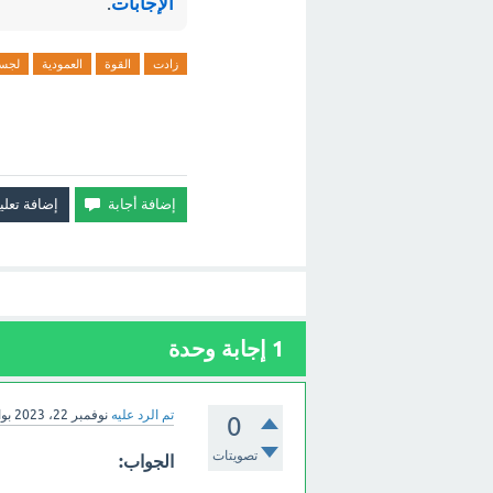
الإجابات
.
زادت
القوة
العمودية
لجس
1
إجابة وحدة
تم الرد عليه
نوفمبر 22، 2023
بو
0
تصويتات
الجواب: