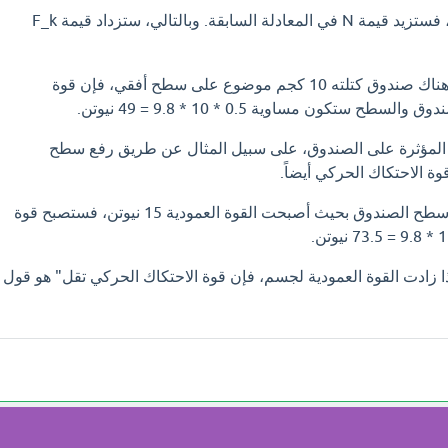
وإذا زادت القوة العمودية، فستزيد قيمة N في المعادلة السابقة. وبالتالي، ستزداد قيمة F_k
ومثال على ذلك، إذا كان هناك صندوق كتلته 10 كجم موضوع على سطح أفقي، فإن قوة
ح ستكون مساوية 0.5 * 10 * 9.8 = 49 نيوتن.
ية المؤثرة على الصندوق، على سبيل المثال عن طريق رفع سطح
وة الاحتكاك الحركي أيضاً.
ومثال على ذلك، إذا رفع سطح الصندوق بحيث أصبحت القوة العمودية 15 نيوتن، فستصبح قوة
ذا زادت القوة العمودية لجسم، فإن قوة الاحتكاك الحركي تقل" هو قول