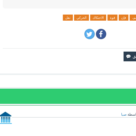
م،
فإن
قوة
الاحتكاك
الحركي
تقل
اسطة
صبا