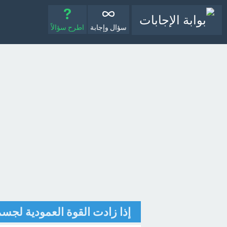
سؤال وإجابة
اطرح سؤالاً
إذا زادت القوة العمودية لجس