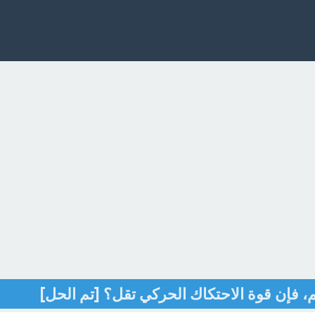
م، فإن قوة الاحتكاك الحركي تقل؟ [تم الحل]