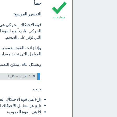
خطأ
التفسير الموسع:
أفضل إجابة
قوة الاحتكاك الحركي هي
الحركي طردياً مع القوة ا
التي تؤثر على الجسم.
وإذا زادت القوة العمودية
العوامل التي تحدد مقدار 
وبشكل عام، يمكن التعبير 
F_k = μ_k * N

حيث:
F_k هي قوة الاحتكاك الحركي
μ_k هو معامل الاحتكاك الحركي
N هي القوة العمودية