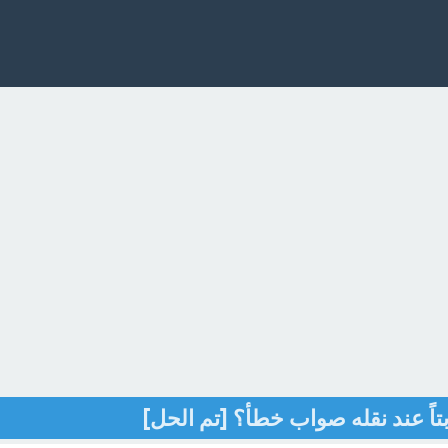
بتاً عند نقله صواب خطأ؟ [تم الحل]