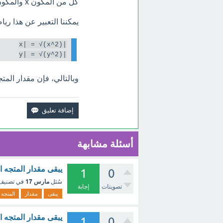
كل من المكون x والمكون y ثابتًا عند نقل المتجه.
يمكننا التعبير عن هذا رياض
|y| = √(y^2)

وبالتالي، فإن مقدار المتجه
أسئلة مشابهة
يبقى مقدار المتجه ا
1
0
مارس 17
سُئل
في تصني
تصويتات
إجابة
يبقى
مقدار
المتجه
يبقى مقدار المتجه ال
1
0