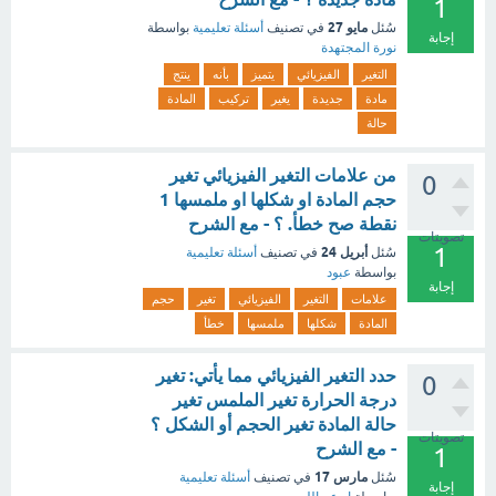
1
مايو 27
سُئل
في تصنيف
أسئلة تعليمية
بواسطة
إجابة
نورة المجتهدة
التغير
الفيزيائي
يتميز
بأنه
ينتج
مادة
جديدة
يغير
تركيب
المادة
حالة
من علامات التغير الفيزيائي تغير
0
حجم المادة او شكلها او ملمسها 1
نقطة صح خطأ. ؟ - مع الشرح
تصويتات
1
أبريل 24
سُئل
في تصنيف
أسئلة تعليمية
بواسطة
عبود
إجابة
علامات
التغير
الفيزيائي
تغير
حجم
المادة
شكلها
ملمسها
خطأ
حدد التغير الفيزيائي مما يأتي: تغير
0
درجة الحرارة تغير الملمس تغير
حالة المادة تغير الحجم أو الشكل ؟
تصويتات
- مع الشرح
1
مارس 17
سُئل
في تصنيف
أسئلة تعليمية
إجابة