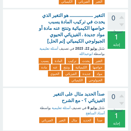
التغير
الفيزيائي
الكيميائي
التغير .................... هو التغير الذي
0
يحدث في تركيب المادة يسبب
خواصها الكيميائية وتنتج عنه مادة أو
تصويتات
مواد جديدة . الفيزيائي الحيوي
1
الجيولوجي الكيميائي [تم الحل]
إجابة
يوليو 22، 2025
سُئل
في تصنيف
أسئلة تعليمية
بواسطة
ابوعبدالله
التغير
يحدث
تركيب
المادة
يسبب
خواصها
الكيميائية
وتنتج
عنه
مادة
مواد
جديدة
الفيزيائي
الحيوي
الجيولوجي
الكيميائي
صدأ الحديد مثال على التغير
0
الفيزيائي ؟ - مع الشرح
يوليو 8
سُئل
في تصنيف
أسئلة تعليمية
بواسطة
تصويتات
أستاذ المناهج
1
صدأ
الحديد
مثال
التغير
الفيزيائي
إجابة