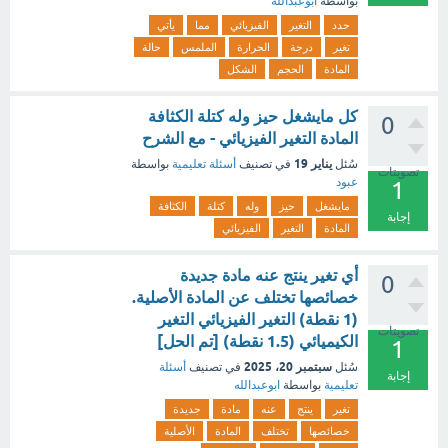
بواسطة
ابوعبدالله
حدد
التغير
الفيزيائي
مما
يأتي
تغير
درجة
الحرارة
الملمس
حالة
المادة
الحجم
الشكل
كل مايشغل حيز وله كتلة الكثافة
0
المادة التغير الفيزيائي - مع الشرح
يناير 19
سُئل
في تصنيف
أسئلة تعليمية
بواسطة
تصويتات
عبود
1
مايشغل
حيز
وله
كتلة
الكثافة
إجابة
المادة
التغير
الفيزيائي
أي تغير ينتج عنه مادة جديدة
0
خصائصها تختلف عن المادة الأصلية.
(1 نقطة) التغير الفيزيائي التغير
تصويتات
الكيميائي (1.5 نقطة) [تم الحل]
1
سبتمبر 20، 2025
سُئل
في تصنيف
أسئلة
إجابة
تعليمية
بواسطة
ابوعبدالله
تغير
ينتج
عنه
مادة
جديدة
خصائصها
تختلف
المادة
الأصلية