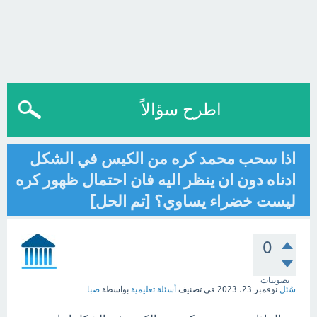
اطرح سؤالاً
اذا سحب محمد كره من الكيس في الشكل
ادناه دون ان ينظر اليه فان احتمال ظهور كره
ليست خضراء يساوي؟ [تم الحل]
0
تصويتات
سُئل
نوفمبر 23، 2023
في تصنيف
أسئلة تعليمية
بواسطة
صبا