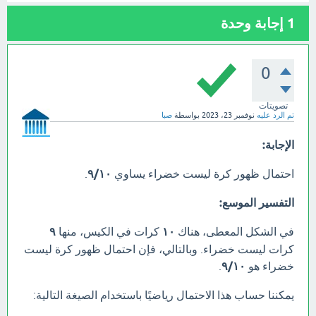
1
إجابة وحدة
0
تصويتات
تم الرد عليه
نوفمبر 23، 2023
بواسطة
صبا
الإجابة:
احتمال ظهور كرة ليست خضراء يساوي
٩/١٠
.
التفسير الموسع:
في الشكل المعطى، هناك
١٠
كرات في الكيس، منها
٩
كرات ليست خضراء. وبالتالي، فإن احتمال ظهور كرة ليست
خضراء هو
٩/١٠
.
يمكننا حساب هذا الاحتمال رياضيًا باستخدام الصيغة التالية: