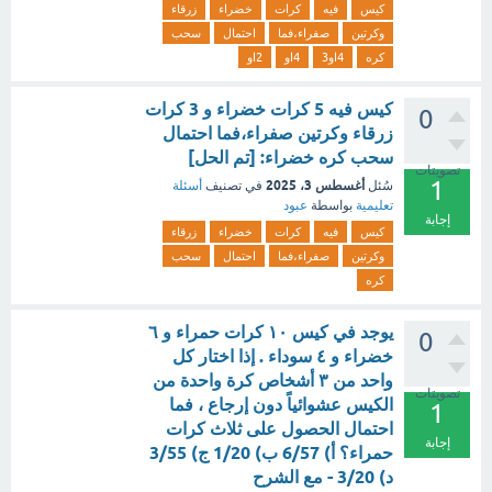
كيس
فيه
كرات
خضراء
زرقاء
وكرتين
صفراء،فما
احتمال
سحب
كره
4او3
4او
2او
كيس فيه 5 كرات خضراء و 3 كرات
0
زرقاء وكرتين صفراء،فما احتمال
سحب كره خضراء: [تم الحل]
تصويتات
1
أغسطس 3، 2025
سُئل
في تصنيف
أسئلة
تعليمية
بواسطة
عبود
إجابة
كيس
فيه
كرات
خضراء
زرقاء
وكرتين
صفراء،فما
احتمال
سحب
كره
يوجد في كيس ١٠ كرات حمراء و ٦
0
خضراء و ٤ سوداء . إذا اختار كل
واحد من ٣ أشخاص كرة واحدة من
تصويتات
الكيس عشوائياً دون إرجاع ، فما
1
احتمال الحصول على ثلاث كرات
إجابة
حمراء؟ أ) 6/57 ب) 1/20 ج) 3/55
د) 3/20 - مع الشرح