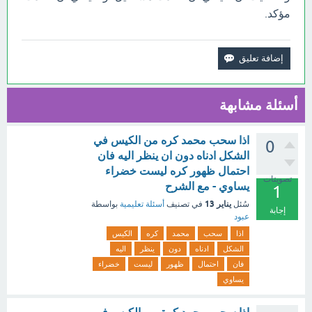
مؤكد.
أسئلة مشابهة
اذا سحب محمد كره من الكيس في
0
الشكل ادناه دون ان ينظر اليه فان
احتمال ظهور كره ليست خضراء
تصويتات
يساوي - مع الشرح
1
يناير 13
سُئل
في تصنيف
أسئلة تعليمية
بواسطة
إجابة
عبود
اذا
سحب
محمد
كره
الكيس
الشكل
ادناه
دون
ينظر
اليه
فان
احتمال
ظهور
ليست
خضراء
يساوي