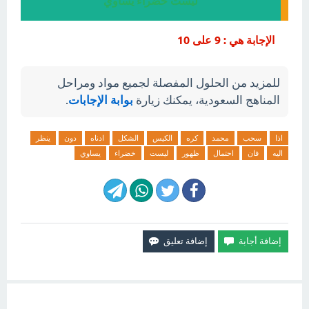
ليست خضراء يساوي
الإجابة هي : 9 على 10
للمزيد من الحلول المفصلة لجميع مواد ومراحل
المناهج السعودية، يمكنك زيارة
بوابة الإجابات
.
اذا
سحب
محمد
كره
الكيس
الشكل
ادناه
دون
ينظر
اليه
فان
احتمال
ظهور
ليست
خضراء
يساوي