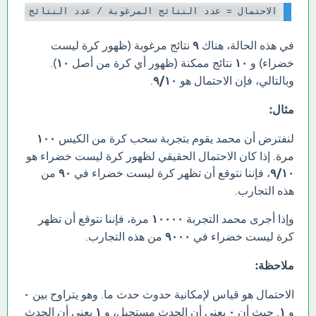
الاحتمال = عدد النتائج المرغوبة / عدد النتائج الممك

في هذه الحالة، هناك
٩
نتائج مرغوبة (ظهور كرة ليست
خضراء) و
١٠
نتائج ممكنة (ظهور أي كرة من أصل
١٠
).
وبالتالي، فإن الاحتمال هو
٩/١٠
.
مثال:
لنفترض أن محمد يقوم بتجربة سحب كرة من الكيس
١٠٠
مرة. إذا كان الاحتمال الحقيقي لظهور كرة ليست خضراء هو
٩/١٠
، فإننا نتوقع أن تظهر كرة ليست خضراء في
٩٠
من
هذه التجارب.
وإذا أجرى محمد التجربة
١٠٠٠٠
مرة، فإننا نتوقع أن تظهر
كرة ليست خضراء في
٩٠٠٠
من هذه التجارب.
ملاحظة:
الاحتمال هو قياس لإمكانية حدوث حدث ما. وهو يتراوح بين
٠
و
١
. حيث أن
٠
يعني أن الحدث مستحيل، و
١
يعني أن الحدث