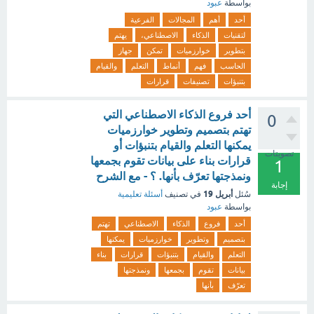
بواسطة
عبود
أحد
أهم
المجالات
الفرعية
لتقنيات
الذكاء
الاصطناعي،
يهتم
بتطوير
خوارزميات
تمكن
جهاز
الحاسب
فهم
أنماط
التعلم
والقيام
بتنبؤات
تصنيفات
قرارات
أحد فروع الذكاء الاصطناعي التي
0
تهتم بتصميم وتطوير خوارزميات
يمكنها التعلم والقيام بتنبؤات أو
تصويتات
قرارات بناء على بيانات تقوم بجمعها
1
ونمذجتها تعرّف بأنها. ؟ - مع الشرح
إجابة
أبريل 19
سُئل
في تصنيف
أسئلة تعليمية
بواسطة
عبود
أحد
فروع
الذكاء
الاصطناعي
تهتم
بتصميم
وتطوير
خوارزميات
يمكنها
التعلم
والقيام
بتنبؤات
قرارات
بناء
بيانات
تقوم
بجمعها
ونمذجتها
تعرّف
بأنها