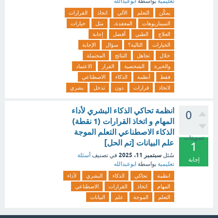
تعليمية
بواسطة
ابوعبدالله
يمكّن
التعلم
الآلي
اتخاذ
القرارات
السيناريوهات
المعقدة،
مثل
خيارات
العلاج
الطبي
أفضل
إجابة
الخيارات
التالية؟
سؤال
الإجابة
خلال
تجاهل
النتائج
المحتملة
والخبرة
الشخصية
القرار
الاعتماد
فقط
أنظمة
الذكاء
الاصطناعي
لاتخاذ
قرارات
دون
تدخل
بشري
انظمة تحاكي الذكاء البشري لأداء
0
المهام و اتخاذ القرارات (1 نقطة)
الذكاء الاصطناعي التعلم الموجة
تصويتات
علم البيانات [تم الحل]
1
سبتمبر 11، 2025
سُئل
في تصنيف
أسئلة
إجابة
تعليمية
بواسطة
ابوعبدالله
انظمة
تحاكي
الذكاء
البشري
لأداء
المهام
اتخاذ
القرارات
الاصطناعي
التعلم
الموجة
علم
البيانات