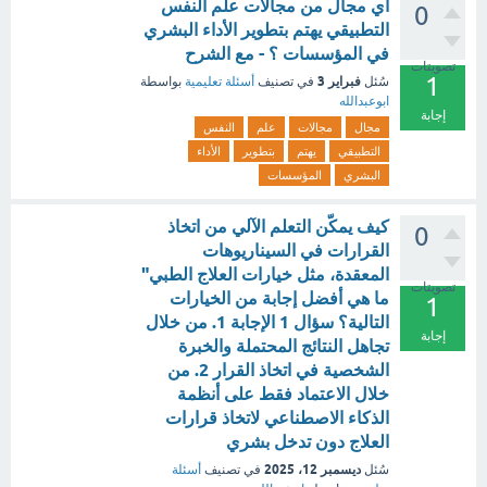
أي مجال من مجالات علم النفس
0
التطبيقي يهتم بتطوير الأداء البشري
في المؤسسات ؟ - مع الشرح
تصويتات
1
فبراير 3
سُئل
في تصنيف
أسئلة تعليمية
بواسطة
ابوعبدالله
إجابة
مجال
مجالات
علم
النفس
التطبيقي
يهتم
بتطوير
الأداء
البشري
المؤسسات
كيف يمكّن التعلم الآلي من اتخاذ
0
القرارات في السيناريوهات
المعقدة، مثل خيارات العلاج الطبي"
تصويتات
ما هي أفضل إجابة من الخيارات
1
التالية؟ سؤال 1 الإجابة 1. من خلال
إجابة
تجاهل النتائج المحتملة والخبرة
الشخصية في اتخاذ القرار 2. من
خلال الاعتماد فقط على أنظمة
الذكاء الاصطناعي لاتخاذ قرارات
العلاج دون تدخل بشري
ديسمبر 12، 2025
سُئل
في تصنيف
أسئلة