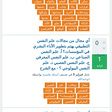
تمكن
الآلات
التعلم
والقيام
بتنبؤات
قرارات
بناءً
بيانات
تقوم
بجمعها
ومدخلات
أخرى
نمذجتها،
وتُمكنّها
مواصلة
والتحسين
تلقاء
نفسها
الذكاء
الاصطناعي
تعلم
الآلة
القيادة
الذاتية
الواقع
الافتراضي
أي مجال من مجالات علم النفس
0
التطبيقي يهتم بتطوير الأداء البشري
في المؤسسات؟ أ. علم النفس
تصويتات
الصناعي ب. علم النفس المعرفي
1
ج. علم النفس العصبي د. علم
إجابة
النفس البيولوجي ؟ - مع الشرح
فبراير 3
سُئل
في تصنيف
أسئلة تعليمية
بواسطة
ابوعبدالله
مجال
مجالات
علم
النفس
التطبيقي
يهتم
بتطوير
الأداء
البشري
المؤسسات؟
الصناعي
المعرفي
العصبي
البيولوجي