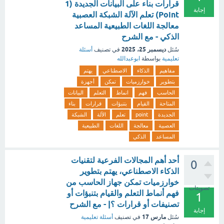
قرارات بناء على البيانات الجديدة (1
إجابة
Point) تعلم الآلة الشبكة العصبية
معالجة اللغات الطبيعية المساعد
الذكي - مع الشرح
ديسمبر 25، 2025
سُئل
في تصنيف
أسئلة
تعليمية
بواسطة
ابوعبدالله
مفاهيم
الذكاء
الاصطناعي
يهتم
بتطوير
خوارزميات
تمكن
أجهزة
الحاسب
فهم
انماط
التعلم
البيانات
المتاحة
القيام
بتنبؤات
قرارات
بناء
الجديدة
point
تعلم
الآلة
الشبكة
العصبية
معالجة
اللغات
الطبيعية
المساعد
الذكي
أحد أهم المجالات الفرعية لتقنيات
0
الذكاء الاصطناعي، يهتم بتطوير
خوارزميات تمكن جهاز الحاسب من
تصويتات
فهم أنماط التعلم والقيام بتنبؤات أو
1
تصنيفات أو قرارات ؟| - مع الشرح
إجابة
مارس 17
سُئل
في تصنيف
أسئلة تعليمية