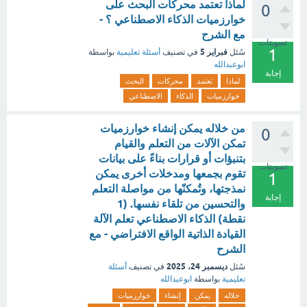
لماذا تعتمد محركات البحث على
0
خوارزميات الذكاء الاصطناعي ؟ -
مع الشرح
تصويتات
1
فبراير 5
سُئل
في تصنيف
أسئلة تعليمية
بواسطة
ابوعبدالله
إجابة
لماذا
تعتمد
محركات
البحث
خوارزميات
الذكاء
الاصطناعي
من خلاله يمكن إنشاء خوارزميات
0
تمكن الآلات من التعلم والقيام
بتنبؤات أو قرارات بناءً على بيانات
تصويتات
تقوم بجمعها ومدخلات أخرى يمكن
1
نمذجتها، وتُمكنّها من مواصلة التعلم
إجابة
والتحسين من تلقاء نفسها. (1
نقطة) الذكاء الاصطناعي تعلم الآلة
القيادة الذاتية الواقع الافتراضي - مع
الشرح
ديسمبر 24، 2025
سُئل
في تصنيف
أسئلة
تعليمية
بواسطة
ابوعبدالله
خلاله
يمكن
إنشاء
خوارزميات