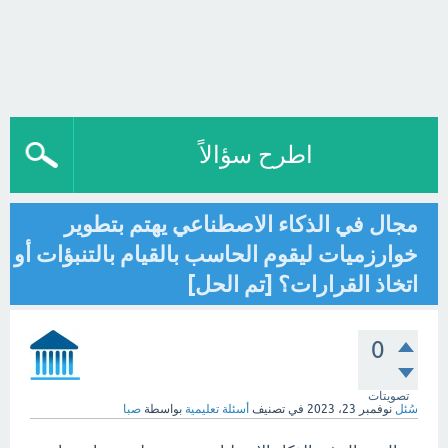
اطرح سؤالاً
مجال في الذكاء الاصطناعي يهتم بتطوير
خوارزميات ليقوم الحاسب بالقيام بالتنبؤات أو
اتخاذ القرارات؟ [تم الحل]
0
تصويتات
سُئل
نوفمبر 23، 2023
في تصنيف
أسئلة تعليمية
بواسطة
صبا