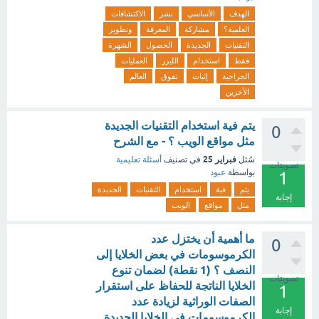
الهدف
الأساسي
نشر
الاكتشافات
العلمية؟
مشاركة
المعرفة
وتطوير
التقنيات
الجديدة
الحصول
الشهرة
فقط
استخدام
الليزر
العمليات
الجراحية
إثبات
تفوق
العالم
الآخرين
يتم فية استخدام التقنيات الجديدة
0
مثل مواقع الويب ؟ - مع الشرح
فبراير 25
سُئل
في تصنيف
أسئلة تعليمية
تصويتات
بواسطة
عبود
1
يتم
فية
استخدام
التقنيات
الجديدة
إجابة
مثل
مواقع
الويب
ما أهمية أن يختزل عدد
0
الكرموسومات في بعض الخلايا إلى
النصف ؟ (1 نقطة) لضمان تنوع
تصويتات
الخلايا الناتجة للحفاظ على استقرار
1
الصفات الوراثية لزيادة عدد
إجابة
الكرموسومات في الخلايا الجديدة