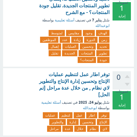
تصويتات
تطوير المنتجات الجديدة. تقليل جودة
1
المنتجات؟ - مع الشرح
إجابة
يناير 7
سُئل
في تصنيف
أسئلة تعليمية
بواسطة
ابوعبدالله
الهدف
وجود
مقاييس
لمتوسط
زمن
الدورة
زيادة
عدد
الموظفين
تحديد
وتحسين
العمليات
إهمال
تطوير
المنتجات
الجديدة
تقليل
جودة
المنتجات؟
توفر اطار عمل لتنظيم عمليات
0
الإنتاج وتحسين إدارة الإنتاج والتطوير
لاي نظام , من خلال عدة مراحل [تم
تصويتات
الحل]
1
يوليو 24، 2025
سُئل
في تصنيف
أسئلة تعليمية
إجابة
بواسطة
ابوعبدالله
توفر
اطار
عمل
لتنظيم
عمليات
الإنتاج
وتحسين
إدارة
والتطوير
لاي
نظام
خلال
عدة
مراحل