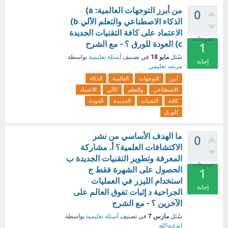
من أبرز التوجهات العالمية: a)
0
الذكاء الاصطناعي والتعلم الآلي b)
الاعتماد على كافة التقنيات الجديدة
تصويتات
c) العودة للورق ؟ - مع الشرح
1
مايو 18
سُئل
في تصنيف
أسئلة تعليمية
بواسطة
إجابة
مرشد تعليمي
أبرز
التوجهات
العالمية
الذكاء
الاصطناعي
والتعلم
الآلي
الاعتماد
كافة
التقنيات
الجديدة
العودة
للورق
ما الهدف الأساسي من نشر
0
الاكتشافات العلمية؟ أ. مشاركة
المعرفة وتطوير التقنيات الجديدة ب
تصويتات
الحصول على الشهرة فقط ج
1
استخدام الليزر في العمليات
إجابة
الجراحية د إثبات تفوق العالم على
الآخرين ؟ - مع الشرح
مارس 7
سُئل
في تصنيف
أسئلة تعليمية
بواسطة
ابوعبدالله