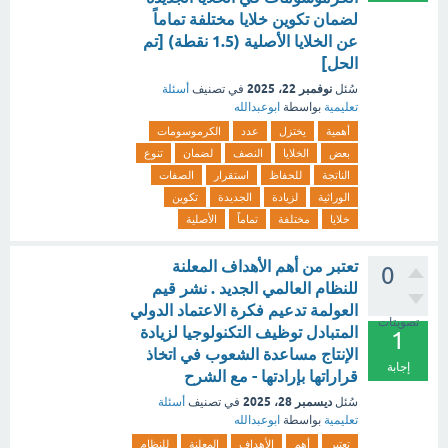
لضمان تكوين خلايا مختلفة تماماً
عن الخلايا الأصلية (1.5 نقطة) [تم
الحل]
نوفمبر 22، 2025
سُئل
في تصنيف
أسئلة
تعليمية
بواسطة
ابوعبدالله
أهمية
يختزل
عدد
الكرموسومات
بعض
الخلايا
النصف
لضمان
تنوع
الناتجة
للحفاظ
استقرار
الصفات
الوراثية
لزيادة
الجديدة
تكوين
خلايا
مختلفة
تماماً
الأصلية
تعتبر من أهم الأهداف المعلنة
0
للنظام العالمي الجديد . نشر قيم
العولمة تدعيم فكرة الاعتماد الدولي
تصويتات
المتبادل توظيف التكنولوجيا لزيادة
1
الإنتاج مساعدة الشعوب في اتخاذ
إجابة
قراراتها بإرادتها - مع الشرح
ديسمبر 28، 2025
سُئل
في تصنيف
أسئلة
تعليمية
بواسطة
ابوعبدالله
تعتبر
أهم
الأهداف
المعلنة
للنظام