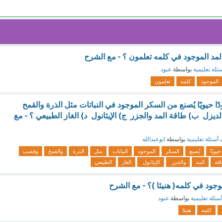
المد الموجود في كلمه تعلمون ؟ - مع الشرح
ئلة تعليمية
بواسطة
عبود
الموجود
كلمه
تعلمون
دًا حيويًا يُصنع من السكر الموجود في النباتات مثل الذرة والقمح
يزل ب) طاقة المد والجزر ج) الإيثانول د) الغاز الطبيعي ؟ - مع
ف
أسئلة تعليمية
بواسطة
ابوعبدالله
حيويًا
يُصنع
السكر
الموجود
النباتات
مثل
الذرة
والقمح
وقصب
قة
المد
والجزر
الإيثانول
الغاز
الطبيعي
جود في كلمه( هنيئا )؟ - مع الشرح
سئلة تعليمية
بواسطة
عبود
كلمه
هنيئا