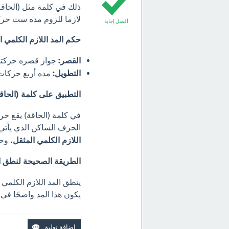
ذلك في كلمة مثل (الحاقة
لازما للزوم مده ست حرك
أفضل إجابة
حكم المد اللازم الكلمي ا
القصر:
جواز قصره حركتين
التطويل:
مده أربع حركات
التطبيق على كلمة (الحاقة
في كلمة (الحاقة) يقع ح
الحرف الساكن الذي يأتي ب
اللازم الكلمي المثقل
، وح
الطريقة الصحيحة لنطق ال
ينطق المد اللازم الكلم
يكون هذا المد واضحًا في 