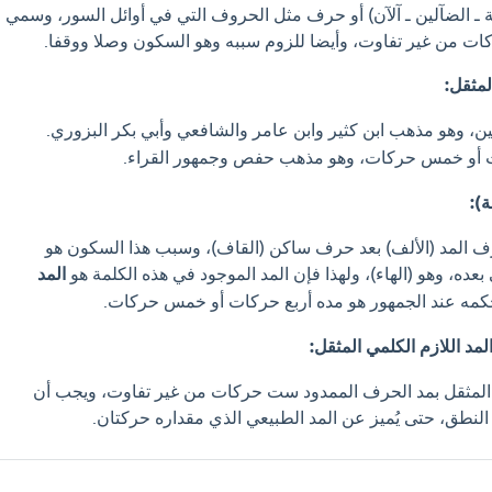
 ـ الضآلين ـ آلآن) أو حرف مثل الحروف التي في أوائل السور، وسمي
ات من غير تفاوت، وأيضا للزوم سببه وهو السكون وصلا ووقفا.
لمثقل:
، وهو مذهب ابن كثير وابن عامر والشافعي وأبي بكر البزوري.
 أو خمس حركات، وهو مذهب حفص وجمهور القراء.
):
رف المد (الألف) بعد حرف ساكن (القاف)، وسبب هذا السكون هو
عده، وهو (الهاء)، ولهذا فإن المد الموجود في هذه الكلمة هو
المد
كمه عند الجمهور هو مده أربع حركات أو خمس حركات.
مد اللازم الكلمي المثقل:
ي المثقل بمد الحرف الممدود ست حركات من غير تفاوت، ويجب أن
النطق، حتى يُميز عن المد الطبيعي الذي مقداره حركتان.