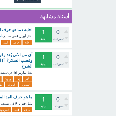
أسئلة مشابهة
اجابة : ما هو حرف 
1
0
أبريل 4
سُئل
في تصنيف
أس
تصويتات
إجابة
اجابة
حرف
المد
أي من الآتي يُعد وقو
1
0
وقصب السكر؟ أ) الد
تصويتات
إجابة
الشرح
مارس 16
سُئل
في تصني
الآتي
يُعد
وقودًا
السكر؟
الديزل
طا
ما هو حرف المد المو
1
0
فبراير 9
سُئل
في تصنيف
أ
تصويتات
إجابة
حرف
المد
الموجود