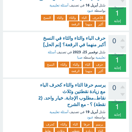
أبريل 16
سُئل
في تصنيف
أسئلة تعليمية
تصويتات
بواسطة
عبود
1
28حرف
الباء
والتاء
والثاء
النسخ
إجابة
أكبر
منهما
الرقعة
حرف الباء والتاء والثاء في النسخ
0
أكبر منهما في الرقعة؟ [تم الحل]
نوفمبر 25، 2023
سُئل
في تصنيف
أسئلة
تصويتات
تعليمية
بواسطة
صبا
1
حرف
الباء
والتاء
والثاء
النسخ
إجابة
أكبر
منهما
الرقعة
يرسم حرفا التاء والثاء كحرف الباء
0
مع زيادة نقطتين وثلاث
نقاط..مطلوب الإجابة. خيار واحد. (2
تصويتات
نقطة) ؟ - مع الشرح
1
أبريل 19
سُئل
في تصنيف
أسئلة تعليمية
إجابة
بواسطة
عبود
يرسم
حرفا
التاء
والثاء
كحرف
الباء
زيادة
نقطتين
وثلاث
نقاط