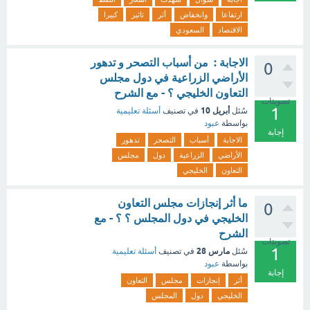
ارتفاعا
وانخفاض
أثر
تاثير
كبيرا
الاقتصاد
السعودي
الاجابة : من أسباب التصحر و تدهور
0
الأراضي الزراعية في دول مجلس
التعاون الخليجي ؟ - مع الشرح
تصويتات
1
أبريل 10
سُئل
في تصنيف
أسئلة تعليمية
بواسطة
عبود
إجابة
الاجابة
أسباب
التصحر
تدهور
الأراضي
الزراعية
دول
مجلس
التعاون
الخليجي
ما أثر إنجازات مجلس التعاون
0
الخليجي في دول المجلس ؟ ؟ - مع
الشرح
تصويتات
1
مارس 28
سُئل
في تصنيف
أسئلة تعليمية
بواسطة
عبود
إجابة
أثر
إنجازات
مجلس
التعاون
الخليجي
دول
المجلس