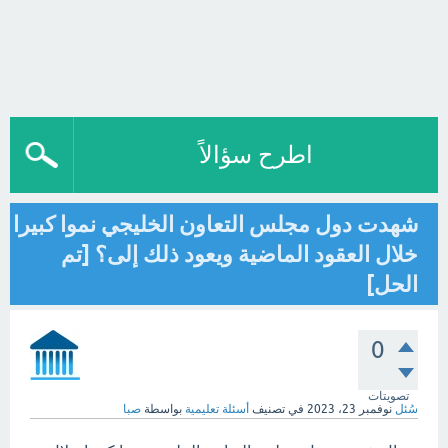
اطرح سؤالاً
شهدت دول مجلس التعاون الخليجي نموا كبيرا
خلال العقود الماضية ويعود ذلك إلى؟ [تم
الحل]
0
تصويتات
سُئل
نوفمبر 23، 2023
في تصنيف
أسئلة تعليمية
بواسطة
صبا