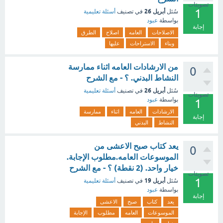
تصويتات
1
أبريل 26
سُئل
في تصنيف
أسئلة تعليمية
بواسطة
عبود
إجابة
الاصلاحات
العامه
اصلاح
الطرق
وبناء
الاستراحات
عليها
من الارشادات العامه اثناء ممارسة
0
النشاط البدني. ؟ - مع الشرح
أبريل 26
سُئل
في تصنيف
أسئلة تعليمية
تصويتات
بواسطة
عبود
1
الارشادات
العامه
اثناء
ممارسة
إجابة
النشاط
البدني
يعد كتاب صبح الاعشى من
0
الموسوعات العامه.مطلوب الإجابة.
خيار واحد. (2 نقطة) ؟ - مع الشرح
تصويتات
1
أبريل 19
سُئل
في تصنيف
أسئلة تعليمية
بواسطة
عبود
إجابة
يعد
كتاب
صبح
الاعشى
الموسوعات
العامه
مطلوب
الإجابة