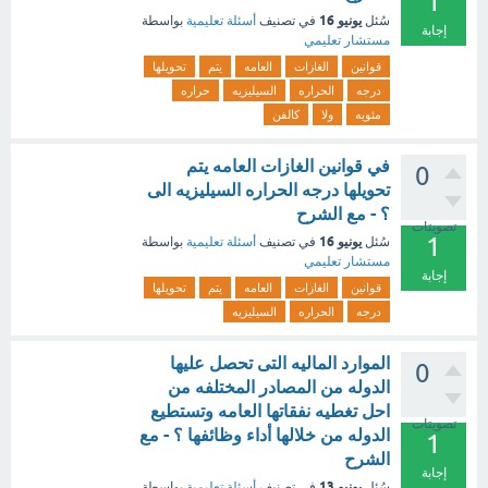
1
يونيو 16
سُئل
في تصنيف
أسئلة تعليمية
بواسطة
إجابة
مستشار تعليمي
قوانين
الغازات
العامه
يتم
تحويلها
درجه
الحراره
السيليزيه
حراره
مئويه
ولا
كالفن
في قوانين الغازات العامه يتم
0
تحويلها درجه الحراره السيليزيه الى
؟ - مع الشرح
تصويتات
1
يونيو 16
سُئل
في تصنيف
أسئلة تعليمية
بواسطة
مستشار تعليمي
إجابة
قوانين
الغازات
العامه
يتم
تحويلها
درجه
الحراره
السيليزيه
الموارد الماليه التى تحصل عليها
0
الدوله من المصادر المختلفه من
احل تغطيه نفقاتها العامه وتستطيع
تصويتات
الدوله من خلالها أداء وظائفها ؟ - مع
1
الشرح
إجابة
يونيو 13
سُئل
في تصنيف
أسئلة تعليمية
بواسطة