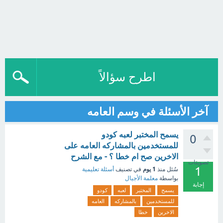
اطرح سؤالاً
آخر الأسئلة في وسم العامه
يسمح المختبر لعبه كودو
0
للمستخدمين بالمشاركه العامه على
الاخرين صح ام خطا ؟ - مع الشرح
تصويتات
1
1 يوم
سُئل
منذ
في تصنيف
أسئلة تعليمية
بواسطة
معلمة الأجيال
إجابة
يسمح
المختبر
لعبه
كودو
للمستخدمين
بالمشاركه
العامه
الاخرين
خطا