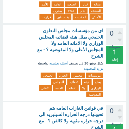
تشابه
قرار
الجمعيه
العامه
للأمم
المتحده
عام
١٩٤٧
بتحويل
الأماكن
المقدسه
بفلسطين
قرارات
اى من مؤسسات مجلس التعاون
0
الخليجي يمثل هيئه قضائيه المجلس
الوزاري ولا الامانه العامه ولا
تصويتات
المجلس الأعلى ولا المفوضية ؟ - مع
1
الشرح
إجابة
يونيو 20
سُئل
في تصنيف
أسئلة تعليمية
بواسطة
نورة المجتهدة
مؤسسات
مجلس
التعاون
الخليجي
يمثل
هيئه
قضائيه
المجلس
الوزاري
ولا
الامانه
العامه
الأعلى
المفوضية
في قوانين الغازات العامه يتم
0
تحويلها درجه الحراره السيليزيه الى
درجه حراره مئويه ولا كالفن ؟ - مع
تصويتات
الشرح