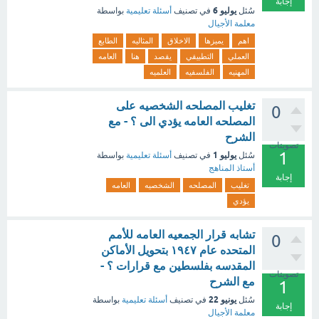
إجابة
يوليو 6
سُئل
في تصنيف
أسئلة تعليمية
بواسطة
معلمة الأجيال
اهم
يميزها
الاخلاق
المثاليه
الطابع
العملي
التطبيقي
يقصد
هنا
العامه
المهنيه
الفلسفيه
العلميه
تغليب المصلحه الشخصيه على
0
المصلحه العامه يؤدي الى ؟ - مع
الشرح
تصويتات
1
يوليو 1
سُئل
في تصنيف
أسئلة تعليمية
بواسطة
أستاذ المناهج
إجابة
تغليب
المصلحه
الشخصيه
العامه
يؤدي
تشابه قرار الجمعيه العامه للأمم
0
المتحده عام ١٩٤٧ بتحويل الأماكن
المقدسه بفلسطين مع قرارات ؟ -
تصويتات
مع الشرح
1
يونيو 22
سُئل
في تصنيف
أسئلة تعليمية
بواسطة
إجابة
معلمة الأجيال