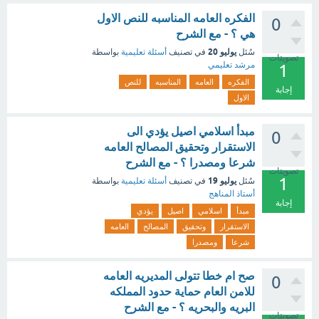
الفكره العامه المناسبه للنص الاول
0
هي ؟ - مع الشرح
يوليو 20
سُئل
في تصنيف
أسئلة تعليمية
بواسطة
تصويتات
مرشد تعليمي
1
الفكره
العامه
المناسبه
للنص
إجابة
الاول
مبدأ اسلامي اصيل يؤدي الى
0
الاستقرار وتحقيق المصالح العامه
شرعا ومصدرا ؟ - مع الشرح
تصويتات
1
يوليو 19
سُئل
في تصنيف
أسئلة تعليمية
بواسطة
أستاذ المناهج
إجابة
مبدأ
اسلامي
اصيل
يؤدي
الاستقرار
وتحقيق
المصالح
العامه
شرعا
ومصدرا
صح ام خطا تتولى المديريه العامه
0
للامن العام حماية حدود المملكه
البريه والبحريه ؟ - مع الشرح
تصويتات