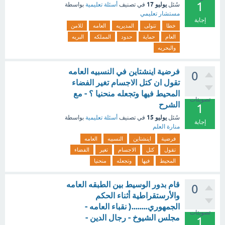
1
يوليو 17
سُئل
في تصنيف
أسئلة تعليمية
بواسطة
مستشار تعليمي
إجابة
خطا
تتولى
المديريه
العامه
للامن
العام
حماية
حدود
المملكه
البريه
والبحريه
فرضية اينشتاين في النسبيه العامه
0
تقول ان كتل الاجسام تغير الفضاء
المحيط فيها وتجعله منحنيا ؟ - مع
تصويتات
الشرح
1
يوليو 15
سُئل
في تصنيف
أسئلة تعليمية
بواسطة
إجابة
منارة العلم
فرضية
اينشتاين
النسبيه
العامه
تقول
كتل
الاجسام
تغير
الفضاء
المحيط
فيها
وتجعله
منحنيا
قام بدور الوسيط بين الطبقه العامه
0
والأرستقراطية أثناء الحكم
الجمهوري........( نقباء العامه -
تصويتات
مجلس الشيوخ - رجال الدين -
1