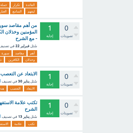
الفائدة
تكرار
جملة
ليفهم
السامع
العبار
من أهم مقاصد سورة 
1
0
المؤمنين وخذلان الك
تصويتات
إجابة
- مع الشرح
فبراير 22
سُئل
في تصنيف
أهم
مقاصد
سورة
وخذلان
الكافرين
ذ
الابتعاد عن التعصب 
1
0
يناير 30
سُئل
في تصنيف
أ
تصويتات
إجابة
الابتعاد
التعصب
هد
تكتب علامة الاستفها
1
0
الشرح
تصويتات
إجابة
يناير 13
سُئل
في تصنيف
أ
تكتب
علامة
الاستف