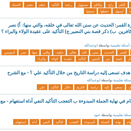
كلكم
راعٍ،
وكلكم
مسؤول
رعيته
التأكيد
عظم
معنى
الجملة
ة
ليسهل
حفظها
سمعها
القمر: الحديث عن سنن الله تعالى في خلقه، والتي منها: أ) نصر
افرين ب) ذكر قصة بني النضير ج) التأكيد على عقيدة الولاء والبراء ؟
أسئلة تعليمية
بواسطة
ابوعبدالله
القمر
الحديث
سنن
الله
تعالى
خلقه،
والتي
منها
نصر
المؤمنين
كر
قصة
بني
النضير
التأكيد
عقيدة
الولاء
والبراء
هدف تسعى إليه دراسة التاريخ من خلال التأكيد علي ؟ - مع الشرح
سئلة تعليمية
بواسطة
ابوعبدالله
ف
تسعى
إليه
دراسة
التاريخ
خلال
التأكيد
علي
م في نهاية الجملة المبدوءة ب التعجب التأكيد النفي أداة استفهام - مع
سئلة تعليمية
بواسطة
عبود
هام
نهاية
الجملة
المبدوءة
التعجب
التأكيد
النفي
أداة
استفهام