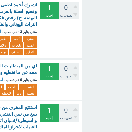
اشترك أحمد لطفى ال
1
0
وقطع الصلة بالعرب و
تصويتات
إجابة
النهضة. ج) رفض فكرة
التراث اليونانى والف
يناير 12
سُئل
في تصنيف
أ
اشترك
أحمد
لطفى
الصلة
بالعرب
والإس
التعليم
المدنى
والد
اي من المتطلبات الع
1
0
معه عن ما تغطيه وم
تصويتات
إجابة
يناير 8
سُئل
في تصنيف
أسئ
المتطلبات
العامه
الت
تغطيه
وما
لاتغطيه
1
0
تصويتات
إجابة
الشباب لاحراز المل