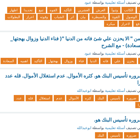
 تصنيف
أسئلة تعليمية
بواسطة
عبود
الكاتب
وتبوأ
العرش
العشرين
التأكيد
القوه
تنبع
تحديدا
اظهار
الوصول
القوة
والسيطرة
بيان
اثر
الشباب
وقوته
احراز
البطولات
فع
لاحراز
مبكره
 " الا يحزن علي شئ فاته من الدنيا "( فناء الدنيا وزوال بهجتها_
لسعادة) - مع الشرح
 تصنيف
أسئلة تعليمية
بواسطة
عبود
يحزن
علي
فاته
الدنيا
فناء
وزوال
بهجتها_
التأكيد
اهميه
السعادة
وره تأسيس البنك هو. كثره الأموال. عدم استغلال الأموال. قله عدد
ا
 تصنيف
أسئلة تعليمية
بواسطة
ابوعبدالله
ضروره
تأسيس
البنك
كثره
الأموال
عدم
استغلال
قله
عدد
ا
وره تأسيس البنك هو.
 تصنيف
أسئلة تعليمية
بواسطة
ابوعبدالله
ضروره
تأسيس
البنك