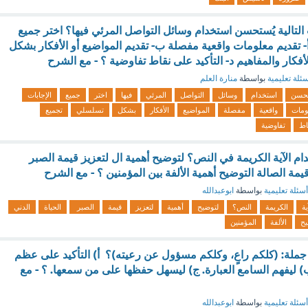
التالية يُستحسن استخدام وسائل التواصل المرئي فيها؟ اختر جميع
أ- تقديم معلومات واقعية مفصلة ب- تقديم المواضيع أو الأفكار بشكل
فكار والمفاهيم د- التأكيد على نقاط تفاوضية ؟ - مع الشرح
ئلة تعليمية
بواسطة
منارة العلم
تحسن
استخدام
وسائل
التواصل
المرئي
فيها
اختر
جميع
الإجابات
ومات
واقعية
مفصلة
المواضيع
الأفكار
بشكل
تسلسلي
تجميع
اط
تفاوضية
م الآية الكريمة في النص؟ لتوضيح أهمية ال لتعزيز قيمة الصبر
 قيمة الصالة التوضيح أهمية الألفة بين المؤمنين ؟ - مع الشرح
أسئلة تعليمية
بواسطة
ابوعبدالله
ية
الكريمة
النص؟
لتوضيح
أهمية
لتعزيز
قيمة
الصبر
الحياة
الدني
يح
الألفة
المؤمنين
ر جملة: (كلكم راعٍ، وكلكم مسؤول عن رعيته)؟ أ) التأكيد على عظم
) ليفهم السامع العبارة. ج) ليسهل حفظها على من سمعها. ؟ - مع
أسئلة تعليمية
بواسطة
ابوعبدالله