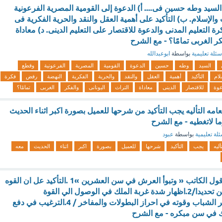
سيد وطه حسين فى.... أ) الدعوة إلى القومية المصرية الفرعونية
الإسلام. ب) التأكيد على أهمية العقل والنقد والحرية الفكرية فى
 التعليم المدنى والدعوة للاقتصار على التعليم الدينى. د) معاداة
كر الغربى تمامًا؟ - مع الشرح
سئلة تعليمية
بواسطة
ابوعبدالله
السيد
وطه
حسين
الدعوة
القومية
المصرية
الفرعونية
وقطع
لام
التأكيد
أهمية
العقل
والنقد
والحرية
الفكرية
النهضة
رفض
فكرة
عوة
للاقتصار
الدينى
معاداة
التراث
اليونانى
والفكر
الغربى
تمامًا؟
امه التأليه يجب التأكيد من شرحها للعميل بصورة اكبر اثناء الحديث
ا لاتغطيه - مع الشرح
لة تعليمية
بواسطة
عبود
أليه
يجب
التأكيد
شرحها
للعميل
بصورة
اكبر
اثناء
الحديث
معه
استنتج المغزي من قول الكاتب « وتبوأ العرش في سن العشرين »1 .التأكيد عل ان القوه
تنبع من سن العشرين تحديدا/2.اظهار شدة غربة الملك في الوصول الي القوة
والسيطرة/3.بيان اثر الشباب وقوته في احراز البطولات والمفاخر / 4.الترغيب في دفع
ك في سن مبكره - مع الشرح