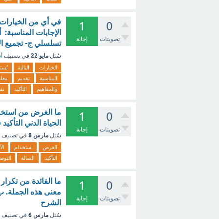
في أي من الخيارات 
1
0
الإجابات المناسبة: 
تصويتات
إجابة
تسلسلي ج- تجميع الأ
مايو 22
سُئل
في تصنيف
أس
الخيارات
التالية
يُس
المناسبة
تقديم
معل
والمفاهيم
التأكيد
نق
ما الغرض من استخدا
1
0
الحياة الدني التأكيد
تصويتات
إجابة
مارس 8
سُئل
في تصنيف
الغرض
استخدام
الآ
التأكيد
الصالة
التوض
ما الفائدة من تكرا
1
0
معنى هذه الجملة. ب
تصويتات
إجابة
الشرح
مارس 6
سُئل
في تصنيف