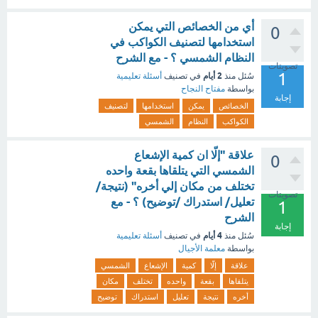
أي من الخصائص التي يمكن
0
استخدامها لتصنيف الكواكب في
النظام الشمسي ؟ - مع الشرح
تصويتات
1
2 أيام
سُئل
منذ
في تصنيف
أسئلة تعليمية
بواسطة
مفتاح النجاح
إجابة
الخصائص
يمكن
استخدامها
لتصنيف
الكواكب
النظام
الشمسي
علاقة "إلّا ان كمية الإشعاع
0
الشمسي التي يتلقاها بقعة واحده
تختلف من مكان إلي أخره" (نتيجة/
تصويتات
تعليل/ استدراك /توضيح) ؟ - مع
1
الشرح
إجابة
4 أيام
سُئل
منذ
في تصنيف
أسئلة تعليمية
بواسطة
معلمة الأجيال
علاقة
إلّا
كمية
الإشعاع
الشمسي
يتلقاها
بقعة
واحده
تختلف
مكان
أخره
نتيجة
تعليل
استدراك
توضيح