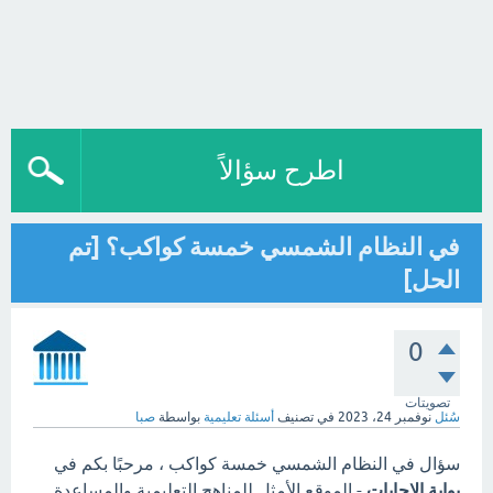
اطرح سؤالاً
في النظام الشمسي خمسة كواكب؟ [تم
الحل]
0
تصويتات
سُئل
نوفمبر 24، 2023
في تصنيف
أسئلة تعليمية
بواسطة
صبا
سؤال في النظام الشمسي خمسة كواكب ، مرحبًا بكم في
بوابة الاجابات
- الموقع الأمثل للمناهج التعليمية والمساعدة