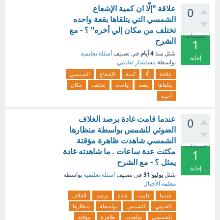
علاقة "إلّا ان كمية الإشعاع
0
الشمسي التي يتلقاها بقعة واحده
تختلف من مكان إلي أخره" ؟ - مع
تصويتات
الشرح
1
4 أيام
سُئل
منذ
في تصنيف
أسئلة تعليمية
إجابة
بواسطة
مستشار تعليمي
علاقة
إلّا
كمية
الإشعاع
الشمسي
يتلقاها
بقعة
واحده
تختلف
مكان
أخره
عندما قامت غادة برصد الغلاف
0
الضوئي للشمس بواسطة منظارها
الشمسي شاهدت ظاهرة مؤقتة
تصويتات
مكثت عدة ساعات . ما شاهدته غادة
1
يمثل ؟ - مع الشرح
إجابة
يوليو 31
سُئل
في تصنيف
أسئلة تعليمية
بواسطة
معلمة الأجيال
عندما
قامت
غادة
برصد
الغلاف
الضوئي
للشمس
بواسطة
منظارها
الشمسي
شاهدت
ظاهرة
مؤقتة