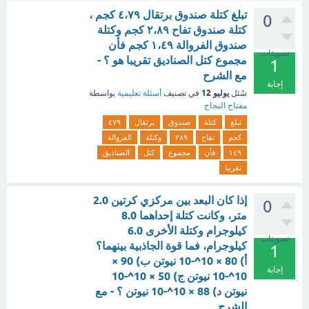
تبلغ كتلة صندوق برتقال ٤،٧٩ كجم ،
0
كتلة صندوق تفاح ٢،٨٩ كجم وكتلة
صندوق الفروالة ١،٤٩ كجم فأن
تصويتات
مجموع كتل الصناديق تقريبا هو ؟ -
1
مع الشرح
إجابة
يوليو 12
سُئل
في تصنيف
أسئلة تعليمية
بواسطة
مفتاح النجاح
تبلغ
كتلة
صندوق
برتقال
٤٧٩
كجم
تفاح
٢٨٩
وكتلة
الفروالة
١٤٩
فأن
مجموع
كتل
الصناديق
تقريبا
إذا كان البعد بين مركزي كرتين 2.0
0
متر، وكانت كتلة إحداهما 8.0
كيلوجرام وكتلة الأخرى 6.0
تصويتات
كيلوجرام، فما قوة الجاذبية بينهما؟
1
أ) 80 × 10^-10 نيوتن ب) 90 ×
إجابة
10^-10 نيوتن ج) 50 × 10^-10
نيوتن د) 88 × 10^-10 نيوتن ؟ - مع
الشرح