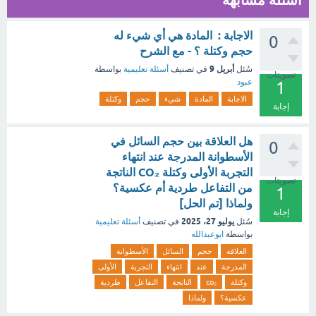
أسئلة مشابهة
الاجابة : المادة هي أي شيء له
0
حجم وكتلة ؟ - مع الشرح
أبريل 9
سُئل
في تصنيف
أسئلة تعليمية
بواسطة
تصويتات
عبود
1
الاجابة
المادة
شيء
حجم
وكتلة
إجابة
هل العلاقة بين حجم السائل في
0
الأسطوانة المدرجة عند انتهاء
التجربة الأولى وكتلة CO₂ الناتجة
تصويتات
من التفاعل طردية أم عكسية؟
1
ولماذا [تم الحل]
إجابة
يوليو 27، 2025
سُئل
في تصنيف
أسئلة تعليمية
بواسطة
ابوعبدالله
العلاقة
حجم
السائل
الأسطوانة
المدرجة
عند
انتهاء
التجربة
الأولى
وكتلة
co₂
الناتجة
التفاعل
طردية
عكسية؟
ولماذا