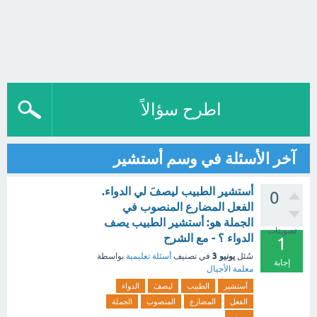
اطرح سؤالاً
آخر الأسئلة في وسم أستشير
أستشير الطبيب ليصفَ لي الدواء.
0
الفعل المضارع المنصوب في
الجملة هو: أستشير الطبيب يصف
تصويتات
الدواء ؟ - مع الشرح
1
يونيو 3
سُئل
في تصنيف
أسئلة تعليمية
بواسطة
إجابة
معلمة الأجيال
أستشير
الطبيب
ليصفَ
الدواء
الفعل
المضارع
المنصوب
الجملة