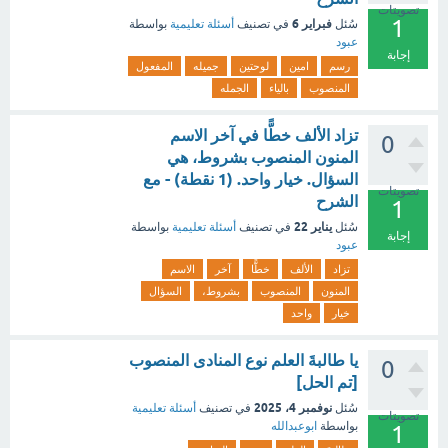
تصويتات
1
فبراير 6
سُئل
في تصنيف
أسئلة تعليمية
بواسطة
عبود
إجابة
رسم
امين
لوحتين
جميله
المفعول
المنصوب
بالياء
الجمله
تزاد الألف خطًّا في آخر الاسم
0
المنون المنصوب بشروط، هي
السؤال. خيار واحد. (1 نقطة) - مع
تصويتات
الشرح
1
يناير 22
سُئل
في تصنيف
أسئلة تعليمية
بواسطة
إجابة
عبود
تزاد
الألف
خطًّا
آخر
الاسم
المنون
المنصوب
بشروط،
السؤال
خيار
واحد
يا طالبةَ العلم نوع المنادى المنصوب
0
[تم الحل]
نوفمبر 4، 2025
سُئل
في تصنيف
أسئلة تعليمية
تصويتات
بواسطة
ابوعبدالله
1