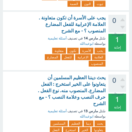
ثبوت
النون
الضمة
يجب على الأسرة أن تكون متعاونة .
0
العلامة الإعرابية للفعل المضارع
المنصوب ؟ - مع الشرح
تصويتات
1
مارس 14
سُئل
في تصنيف
أسئلة تعليمية
بواسطة
ابوعبدالله
إجابة
يجب
الأسرة
تكون
متعاونة
العلامة
الإعرابية
للفعل
المضارع
المنصوب
يحث ديننا العظيم المسلمين أن
0
يتعاونوا على الخير استخرج : الفعل
المضارع. المنصوب منه. نوع الفعل .
تصويتات
حرف النصب وعلامة النصب ؟ - مع
1
الشرح
إجابة
مارس 13
سُئل
في تصنيف
أسئلة تعليمية
بواسطة
ابوعبدالله
يحث
ديننا
العظيم
المسلمين
يتعاونوا
الخير
استخرج
الفعل