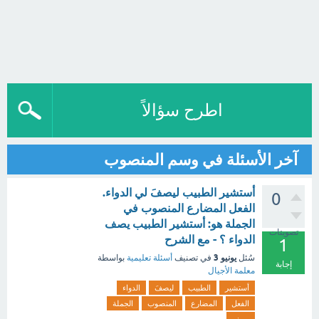
اطرح سؤالاً
آخر الأسئلة في وسم المنصوب
أستشير الطبيب ليصفَ لي الدواء.
0
الفعل المضارع المنصوب في
الجملة هو: أستشير الطبيب يصف
تصويتات
الدواء ؟ - مع الشرح
1
يونيو 3
سُئل
في تصنيف
أسئلة تعليمية
بواسطة
إجابة
معلمة الأجيال
أستشير
الطبيب
ليصفَ
الدواء
الفعل
المضارع
المنصوب
الجملة