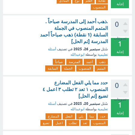
طالبةَ
العلم
نوع
المنادى
إجابة
المنصوب
.ذهب أحمد إلى المدرسة صباحاً .
0
المتمم المنصوب في الجملة
السابقة (1 نقطة) ذهب صباحاً أحمد
تصويتات
المدرسة [تم الحل]
1
سبتمبر 26، 2025
سُئل
في تصنيف
أسئلة
إجابة
تعليمية
بواسطة
ابوعبدالله
ذهب
أحمد
المدرسة
صباحاً
المتمم
المنصوب
الجملة
السابقة
حدد مما يلي الفعل المضارع
0
المنصوب ١ تعد ٢ تطلب ٣ اعمل ٤
تضيع [تم الحل]
تصويتات
1
سبتمبر 20، 2025
سُئل
في تصنيف
أسئلة
تعليمية
بواسطة
ابوعبدالله
إجابة
حدد
مما
يلي
الفعل
المضارع
المنصوب
تعد
تطلب
اعمل
تضيع