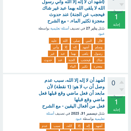
(أشهد أن لا إله إلا الله وأني رسول
الله لا يلقى الله بهما عبد غير شاك
تصويتات
فيحجب عن الجنة) عند حدوث
1
معجزة تكثير الماء. - مع الشرح
إجابة
يناير 27
سُئل
في تصنيف
أسئلة تعليمية
بواسطة
عبود
قال
النبي
صلى
الله
عليه
وسلم
أشهد
إله
إلا
وأني
رسول
يلقى
بهما
عبد
غير
شاك
فيحجب
الجنة
عند
حدوث
معجزة
تكثير
الماء
أشهد أن لا إله إلا الله، سبب عدم
0
وصل أن ب لا هو: (1 نقطة) لأن
مابعد أن فعل ماضي وقع قبلها فعل
تصويتات
ماضي وقع قبلها
1
فعل من أفعال اليقين - مع الشرح
إجابة
ديسمبر 31، 2025
سُئل
في تصنيف
أسئلة
تعليمية
بواسطة
عبود
أشهد
إله
إلا
الله،
سبب
عدم