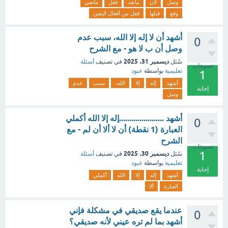
وصل
لأن
مابعد
فعل
ماضي
وقع
قبلها
فعل من أفعال اليقين
أشهد أن لا إله إلا الله، سبب عدم
0
وصل أن ب لا هو - مع الشرح
ديسمبر 31، 2025
سُئل
في تصنيف
أسئلة
تصويتات
تعليمية
بواسطة
عبود
1
أشهد
إله
إلا
الله،
سبب
عدم
إجابة
وصل
أشهد ......................إله إلا الله أكملي
0
العبارة (1 نقطة) أن لا ألا أن لم - مع
الشرح
تصويتات
1
ديسمبر 30، 2025
سُئل
في تصنيف
أسئلة
تعليمية
بواسطة
عبود
إجابة
أشهد
إله
إلا
الله
أكملي
العبارة
ألا
عندما يقع صديقي في مشكلة فإني
0
أشهد بما لم تره عيني لأنه صديقي؟