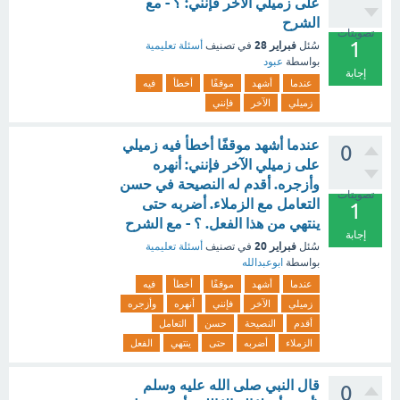
على زميلي الآخر فإنني: ؟ - مع
الشرح
تصويتات
1
فبراير 28
سُئل
في تصنيف
أسئلة تعليمية
بواسطة
عبود
إجابة
عندما
أشهد
موقفًا
أخطأ
فيه
زميلي
الآخر
فإنني
عندما أشهد موقفًا أخطأ فيه زميلي
0
على زميلي الآخر فإنني: أنهره
وأزجره. أقدم له النصيحة في حسن
تصويتات
التعامل مع الزملاء. أضربه حتى
1
ينتهي من هذا الفعل. ؟ - مع الشرح
إجابة
فبراير 20
سُئل
في تصنيف
أسئلة تعليمية
بواسطة
ابوعبدالله
عندما
أشهد
موقفًا
أخطأ
فيه
زميلي
الآخر
فإنني
أنهره
وأزجره
أقدم
النصيحة
حسن
التعامل
الزملاء
أضربه
حتى
ينتهي
الفعل
قال النبي صلى الله عليه وسلم
0