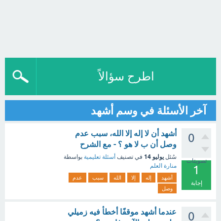
اطرح سؤالاً
آخر الأسئلة في وسم أشهد
أشهد أن لا إله إلا الله، سبب عدم
0
وصل أن ب لا هو ؟ - مع الشرح
يوليو 14
سُئل
في تصنيف
أسئلة تعليمية
بواسطة
تصويتات
منارة العلم
1
أشهد
إله
إلا
الله
سبب
عدم
إجابة
وصل
عندما أشهد موقفًا أخطأ فيه زميلي
0