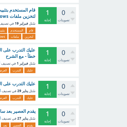
قام المستخدم بتثبي
1
0
لتخزين ملفات Windows. ما هو أفضل أمر Windows للقيام بهذه المهمة؟ ؟ - مع الشرح
تصويتات
إجابة
فبراير 19
سُئل
في تصنيف
قام
المستخدم
بتثب
لتخزين
ملفات
ows
1
0
خطأ - مع الشرح
تصويتات
إجابة
فبراير 1
سُئل
في تصنيف
أ
عليك
التدرب
العر
عليك التدرب على ال
1
0
يناير 29
سُئل
في تصنيف
أ
تصويتات
إجابة
عليك
التدرب
العر
يقدم العصير بعد سا
1
0
يناير 27
سُئل
في تصنيف
أ
تصويتات
إجابة
يقدم
العصير
بعد