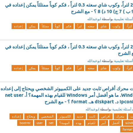
غلاية ماء سعتها 2.25 لتراً، وكوب شاي سعته 0.3 لتراً ، فكم كوباً ممتلئاً يمكن إعداده في
أسئلة تعليمية
بواسطة
ابوعبدالله
لتراً،
وكوب
شاي
سعته
لتراً
فكم
كوباً
ممتلئاً
يمكن
إعداده
غلاية ماء سعتها 2.25 لتراً، وكوب شاي سعته 0.3 لتراً ، فكم كوباً ممتلئاً يمكن إعداده في
ع الشرح
أسئلة تعليمية
بواسطة
ابوعبدالله
لتراً،
وكوب
شاي
سعته
لتراً
فكم
كوباً
ممتلئاً
يمكن
إعداده
ت محرك أقراص ثابت جديد على الكمبيوتر الشخصي ويحتاج إلى إعداده
لتخزين ملفات Windows. ما هو أفضل أمر Windows للقيام بهذه المهمة؟ أ. net user
أسئلة تعليمية
بواسطة
ابوعبدالله
يت
محرك
أقراص
ثابت
جديد
الكمبيوتر
الشخصي
ويحتاج
إعداده
wind
أفضل
أمر
للقيام
بهذه
المهمة؟
net
user
bootrec
format