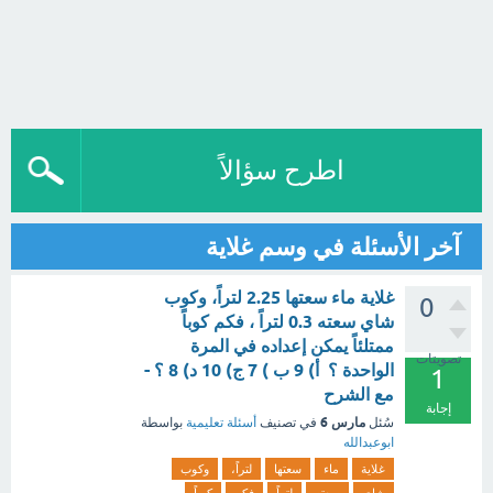
اطرح سؤالاً
آخر الأسئلة في وسم غلاية
غلاية ماء سعتها 2.25 لتراً، وكوب
0
شاي سعته 0.3 لتراً ، فكم كوباً
ممتلئاً يمكن إعداده في المرة
تصويتات
الواحدة ؟ أ) 9 ب ) 7 ج) 10 د) 8 ؟ -
1
مع الشرح
إجابة
مارس 6
سُئل
في تصنيف
أسئلة تعليمية
بواسطة
ابوعبدالله
غلاية
ماء
سعتها
لتراً،
وكوب