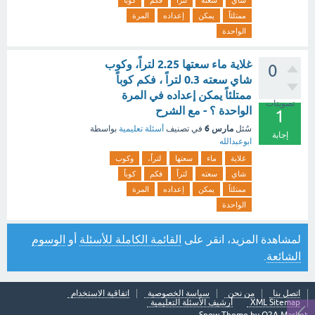
شاي
سعته
لتراً
فكم
كوباً
ممتلئاً
يمكن
إعداده
المرة
الواحدة
غلاية ماء سعتها 2.25 لتراً، وكوب
0
شاي سعته 0.3 لتراً ، فكم كوباً
ممتلئاً يمكن إعداده في المرة
تصويتات
الواحدة ؟ - مع الشرح
1
مارس 6
سُئل
في تصنيف
أسئلة تعليمية
بواسطة
إجابة
ابوعبدالله
غلاية
ماء
سعتها
لتراً،
وكوب
شاي
سعته
لتراً
فكم
كوباً
ممتلئاً
يمكن
إعداده
المرة
الواحدة
لمشاهدة المزيد، انقر على
القائمة الكاملة للأسئلة
أو
الوسوم
الشائعة
.
اتصل بنا
من نحن
سياسة الخصوصية
اتفاقية الاستخدام
XML Sitemap
أرشيف الأسئلة التعليمية