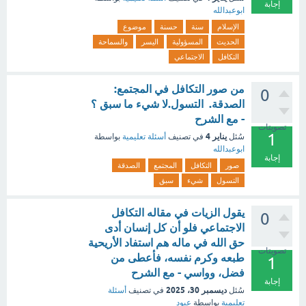
إجابة
ابوعبدالله
الإسلام
سنة
حسنة
موضوع
الحديث
المسؤولية
اليسر
والسماحة
التكافل
الاجتماعي
من صور التكافل في المجتمع:
0
الصدقة. التسول.لا شيء ما سبق ؟
- مع الشرح
تصويتات
1
يناير 4
سُئل
في تصنيف
أسئلة تعليمية
بواسطة
ابوعبدالله
إجابة
صور
التكافل
المجتمع
الصدقة
التسول
شيء
سبق
يقول الزيات في مقاله التكافل
0
الاجتماعي فلو أن كل إنسان أدى
حق الله في ماله هم استفاد الأريحية
تصويتات
طبعه وكرم نفسه، فأعطى من
1
فضل، وواسي - مع الشرح
إجابة
ديسمبر 30، 2025
سُئل
في تصنيف
أسئلة
تعليمية
بواسطة
عبود