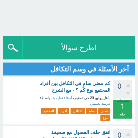
اطرح سؤالاً
آخر الأسئلة في وسم التكافل
كم معني سامٍ في التكافل بين أفراد
0
المجتمع نوع كم ؟ - مع الشرح
يوليو 23
سُئل
في تصنيف
أسئلة تعليمية
بواسطة
تصويتات
مرشد تعليمي
1
معني
سامٍ
التكافل
أفراد
المجتمع
إجابة
نوع
اتفق حلف الفضول مع صحيفة
0