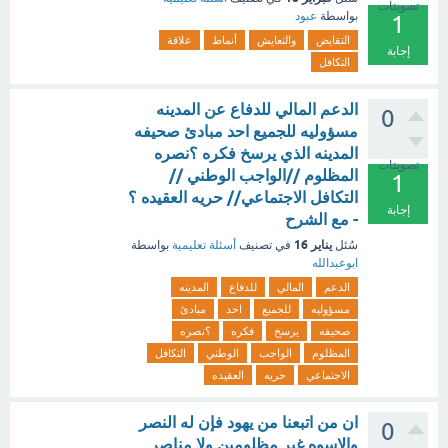
تصويتات
بواسطة
عبود
1
التقايض
والتعايش
أنماط
علاقة
إجابة
التكافل
الدعم المالي للدفاع عن المدينه
0
مسؤوليه للجميع احد مبادئ صحيفه
المدينه الذي يرسخ فكره ؟نصره
تصويتات
المظلوم //الواجب الوطني //
1
التكافل الاجتماعي// حريه العقيده ؟
إجابة
- مع الشرح
يناير 16
سُئل
في تصنيف
أسئلة تعليمية
بواسطة
ابوعبدالله
الدعم
المالي
للدفاع
المدينه
مسؤوليه
للجميع
احد
مبادئ
صحيفه
يرسخ
فكره
؟نصره
المظلوم
الواجب
الوطني
التكافل
الاجتماعي
حريه
العقيده
ان من اتبعنا من يهود فإن له النصر
0
والاسوه غير مظلومين ولا مناصر