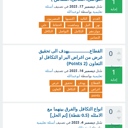
1
ديسمبر 17، 2025
سُئل
في تصنيف
أسئلة
إجابة
تعليمية
بواسطة
ابوعبدالله
القدم
التاليه
اكتسبها
المصريون
نهر
النيل
وساهمت
الحفاظ
علي
مواردهم
التكامل
التواصل
التكافل
التضامن
القطاع..................يهدف الى تحقيق
0
غرض من اغراض البر او التكافل او
التعاون (2 Points)
تصويتات
1
ديسمبر 16، 2025
سُئل
في تصنيف
أسئلة
تعليمية
بواسطة
ابوعبدالله
إجابة
القطاع
يهدف
تحقيق
غرض
اغراض
البر
التكافل
التعاون
points
انواع التكافل والفرق بينهما مع
0
الامثله (0.5 نقطة) [تم الحل]
ديسمبر 4، 2025
سُئل
في تصنيف
أسئلة تعليمية
تصويتات
بواسطة
ابوعبدالله