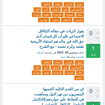
يقول
الزيات
مقاله
التكافل
الاجتماعي
فلو
إنسان
أدى
الله
ماله
استفاد
الأريحية
طبعه
وكرم
نفسه،
فأعطى
فضل،
وواسي
يقول الزيات في مقاله التكافل
0
الاجتماعي فلو أن كل إنسان أدى
حق الله في ماله هم استفاد الأريحية
تصويتات
طبعه وكرم نفسه - مع الشرح
1
ديسمبر 30، 2025
سُئل
في تصنيف
أسئلة
إجابة
تعليمية
بواسطة
عبود
يقول
الزيات
مقاله
التكافل
الاجتماعي
فلو
إنسان
أدى
الله
ماله
استفاد
الأريحية
طبعه
وكرم
نفسه
اي من القدم التاليه اكتسبها
0
المصريون من نهر النيل وساهمت
في الحفاظ علي مواردهم(التكامل.
تصويتات
التواصل. التكافل. التضامن )