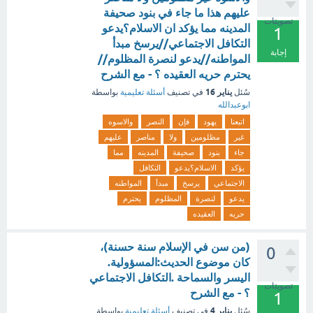
عليهم هذا ما جاء في بنود صحيفة
تصويتات
المدينه مما يؤكد ان الاسلام؟يدعو
1
التكافل الاجتماعي//يرسخ مبدأ
إجابة
المواطنه//يدعو لنصرة المظلوم//
يحترم حريه العقيده ؟ - مع الشرح
يناير 16
سُئل
في تصنيف
أسئلة تعليمية
بواسطة
ابوعبدالله
اتبعنا
يهود
فإن
النصر
والاسوه
غير
مظلومين
ولا
مناصر
عليهم
جاء
بنود
صحيفة
المدينه
مما
يؤكد
الاسلام؟يدعو
التكافل
الاجتماعي
يرسخ
مبدأ
المواطنه
يدعو
لنصرة
المظلوم
يحترم
حريه
العقيده
(من سن في الإسلام سنة حسنة)،
0
كان موضوع الحديث:المسؤولية.
اليسر والسماحة .التكافل الاجتماعي
تصويتات
؟ - مع الشرح
1
يناير 4
سُئل
في تصنيف
أسئلة تعليمية
بواسطة