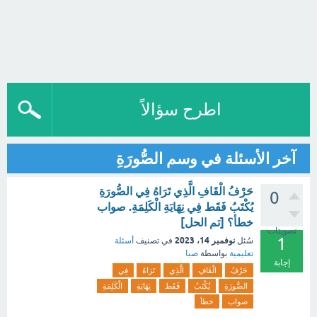
اطرح سؤالاً
آخر الأسئلة في وسم الصُّورَةِ
حَرْفُ الْقَافِ الَّذِي تَرَاهُ فِي الصُّورَةِ
0
يُكْتَبُ فَقَط فِي نِهَايَةِ الْكَلِمَةِ. صواب
خطأ؟ [تم الحل]
تصويتات
1
نوفمبر 14، 2023
سُئل
في تصنيف
أسئلة
تعليمية
بواسطة
صبا
إجابة
حَرْفُ
الْقَافِ
الَّذِي
تَرَاهُ
فِي
الصُّورَةِ
يُكْتَبُ
فَقَط
نِهَايَةِ
الْكَلِمَةِ
صواب
خطأ