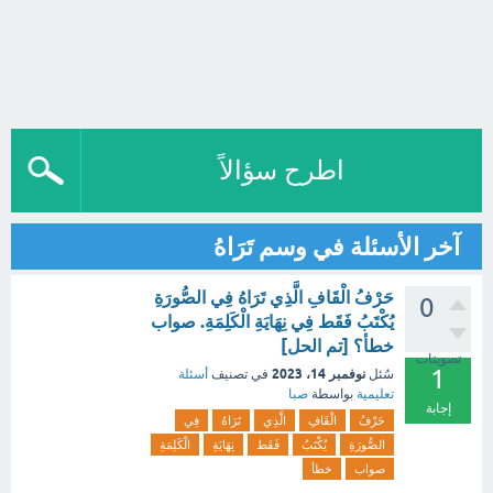
اطرح سؤالاً
آخر الأسئلة في وسم تَرَاهُ
حَرْفُ الْقَافِ الَّذِي تَرَاهُ فِي الصُّورَةِ
0
يُكْتَبُ فَقَط فِي نِهَايَةِ الْكَلِمَةِ. صواب
خطأ؟ [تم الحل]
تصويتات
1
نوفمبر 14، 2023
سُئل
في تصنيف
أسئلة
تعليمية
بواسطة
صبا
إجابة
حَرْفُ
الْقَافِ
الَّذِي
تَرَاهُ
فِي
الصُّورَةِ
يُكْتَبُ
فَقَط
نِهَايَةِ
الْكَلِمَةِ
صواب
خطأ