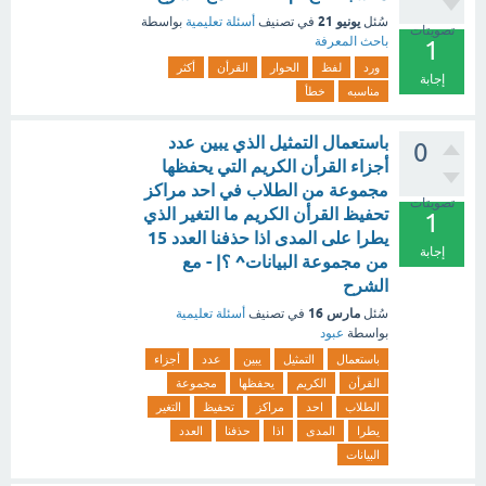
يونيو 21
سُئل
في تصنيف
أسئلة تعليمية
بواسطة
تصويتات
باحث المعرفة
1
ورد
لفظ
الحوار
القرأن
أكثر
إجابة
مناسبه
خطأ
باستعمال التمثيل الذي يبين عدد
0
أجزاء القرأن الكريم التي يحفظها
مجموعة من الطلاب في احد مراكز
تصويتات
تحفيظ القرأن الكريم ما التغير الذي
1
يطرا على المدى اذا حذفنا العدد 15
إجابة
من مجموعة البيانات^ ؟| - مع
الشرح
مارس 16
سُئل
في تصنيف
أسئلة تعليمية
بواسطة
عبود
باستعمال
التمثيل
يبين
عدد
أجزاء
القرأن
الكريم
يحفظها
مجموعة
الطلاب
احد
مراكز
تحفيظ
التغير
يطرا
المدى
اذا
حذفنا
العدد
البيانات