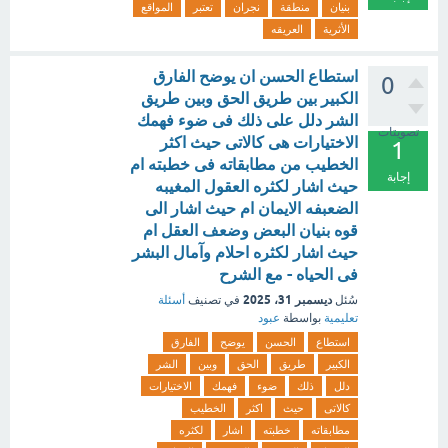
بنيان
منطقة
نجران
تعتبر
المواقع
الأثرية
العريقه
استطاع الحسن ان يوضح الفارق
0
الكبير بين طريق الحق وبين طريق
الشر دلل على ذلك فى ضوء فهمك
تصويتات
الاختيارات هى كالاتى حيث اكثر
1
الخطيب من مطابقاته فى خطبته ام
إجابة
حيث اشار لكثره العقول المغيبه
الضعبفه الايمان ام حيث اشار الى
قوه بنيان البعض وضعف العقل ام
حيث اشار لكثره احلام وآمال البشر
فى الحياه - مع الشرح
ديسمبر 31، 2025
سُئل
في تصنيف
أسئلة
تعليمية
بواسطة
عبود
استطاع
الحسن
يوضح
الفارق
الكبير
طريق
الحق
وبين
الشر
دلل
ذلك
ضوء
فهمك
الاختيارات
كالاتى
حيث
اكثر
الخطيب
مطابقاته
خطبته
اشار
لكثره