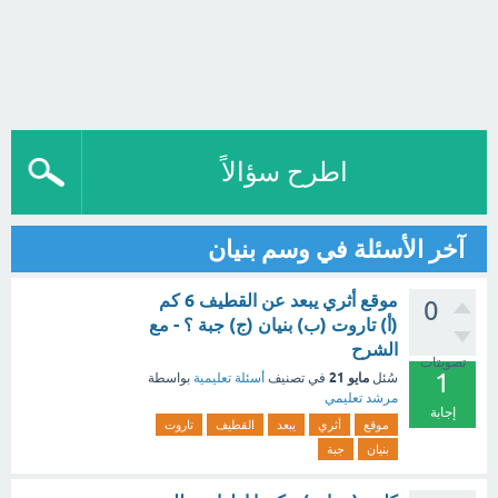
اطرح سؤالاً
آخر الأسئلة في وسم بنيان
موقع أثري يبعد عن القطيف 6 كم
0
(أ) تاروت (ب) بنيان (ج) جبة ؟ - مع
الشرح
تصويتات
1
مايو 21
سُئل
في تصنيف
أسئلة تعليمية
بواسطة
مرشد تعليمي
إجابة
موقع
أثري
يبعد
القطيف
تاروت
بنيان
جبة