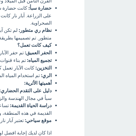
القرن الثامن قبل الميلاد 
حضارة سبأ:
كانت حضارة سب
على الزراعة. آبار نار كانت
الصحراوية.
نظام ري متطور:
لم تكن آبا
متطور. تم تصميمها بطريقة 
كيف كانت تعمل؟
الحفر العميق:
تم حفر الآبار
تجميع المياه:
تم بناء قنوات ل
التخزين:
كانت الآبار تعمل ك
الري:
تم استخدام المياه ال
أهميتها الأثرية:
دليل على التقدم الحضاري:
سبأ في مجال الهندسة والزرا
دراسة الحياة القديمة:
تساعد
القديمة في هذه المنطقة، و
موقع سياحي:
تعتبر آبار نار
اذا كان لديك إجابة افضل ا