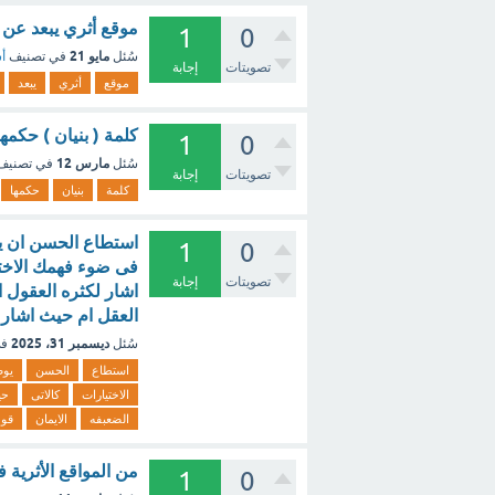
موقع أثري يبعد عن القطيف 6 كم (أ) تاروت (ب) بنيا
1
0
مايو 21
سُئل
في تصنيف
أس
تصويتات
إجابة
موقع
أثري
يبعد
كلمة ( بنيان ) حكم
1
0
مارس 12
سُئل
في تصني
تصويتات
إجابة
كلمة
بنيان
حكمها
استطاع الحسن ان يو
1
0
فى ضوء فهمك الاخت
تصويتات
إجابة
اشار لكثره العقول 
العقل ام حيث اشار ل
ديسمبر 31، 2025
سُئل
في
استطاع
الحسن
يو
الاختيارات
كالاتى
حي
الضعبفه
الايمان
قوه
من المواقع الأثرية 
1
0