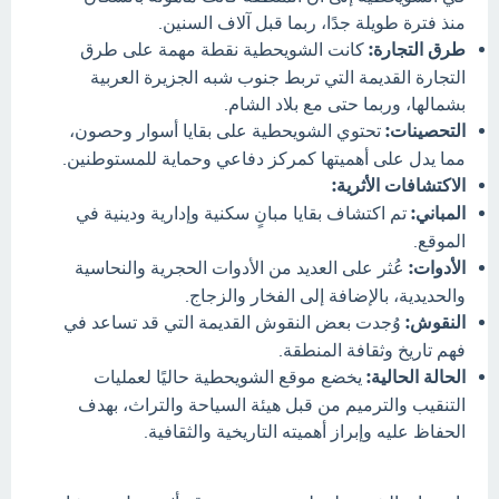
منذ فترة طويلة جدًا، ربما قبل آلاف السنين.
طرق التجارة:
كانت الشويحطية نقطة مهمة على طرق
التجارة القديمة التي تربط جنوب شبه الجزيرة العربية
بشمالها، وربما حتى مع بلاد الشام.
التحصينات:
تحتوي الشويحطية على بقايا أسوار وحصون،
مما يدل على أهميتها كمركز دفاعي وحماية للمستوطنين.
الاكتشافات الأثرية:
المباني:
تم اكتشاف بقايا مبانٍ سكنية وإدارية ودينية في
الموقع.
الأدوات:
عُثر على العديد من الأدوات الحجرية والنحاسية
والحديدية، بالإضافة إلى الفخار والزجاج.
النقوش:
وُجدت بعض النقوش القديمة التي قد تساعد في
فهم تاريخ وثقافة المنطقة.
الحالة الحالية:
يخضع موقع الشويحطية حاليًا لعمليات
التنقيب والترميم من قبل هيئة السياحة والتراث، بهدف
الحفاظ عليه وإبراز أهميته التاريخية والثقافية.