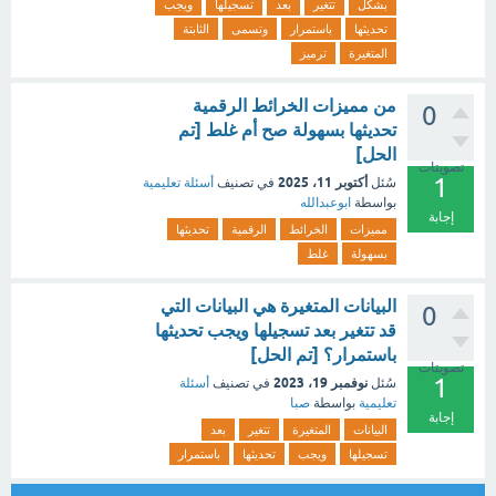
بشكل
تتغير
بعد
تسجيلها
ويجب
تحديثها
باستمرار
وتسمى
الثابتة
المتغيرة
ترميز
‏من مميزات الخرائط الرقمية
0
تحديثها بسهولة صح أم غلط [تم
الحل]
تصويتات
1
أكتوبر 11، 2025
سُئل
في تصنيف
أسئلة تعليمية
بواسطة
ابوعبدالله
إجابة
مميزات
الخرائط
الرقمية
تحديثها
بسهولة
غلط
البيانات المتغيرة هي البيانات التي
0
قد تتغير بعد تسجيلها ويجب تحديثها
باستمرار؟ [تم الحل]
تصويتات
1
نوفمبر 19، 2023
سُئل
في تصنيف
أسئلة
تعليمية
بواسطة
صبا
إجابة
البيانات
المتغيرة
تتغير
بعد
تسجيلها
ويجب
تحديثها
باستمرار