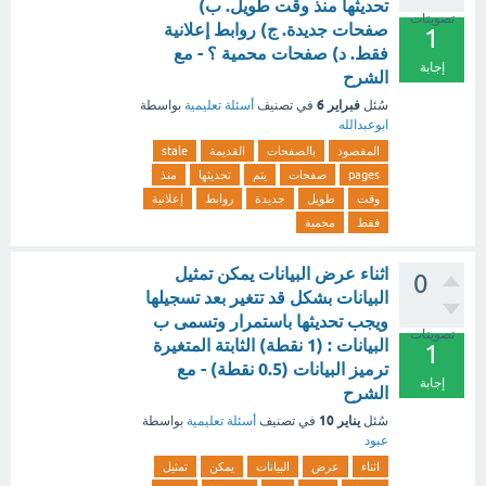
تحديثها منذ وقت طويل. ب)
تصويتات
صفحات جديدة. ج) روابط إعلانية
1
فقط. د) صفحات محمية ؟ - مع
إجابة
الشرح
فبراير 6
سُئل
في تصنيف
أسئلة تعليمية
بواسطة
ابوعبدالله
المقصود
بالصفحات
القديمة
stale
pages
صفحات
يتم
تحديثها
منذ
وقت
طويل
جديدة
روابط
إعلانية
فقط
محمية
اثناء عرض البيانات يمكن تمثيل
0
البيانات بشكل قد تتغير بعد تسجيلها
ويجب تحديثها باستمرار وتسمى ب
تصويتات
البيانات : (1 نقطة) الثابتة المتغيرة
1
ترميز البيانات (0.5 نقطة) - مع
إجابة
الشرح
يناير 10
سُئل
في تصنيف
أسئلة تعليمية
بواسطة
عبود
اثناء
عرض
البيانات
يمكن
تمثيل