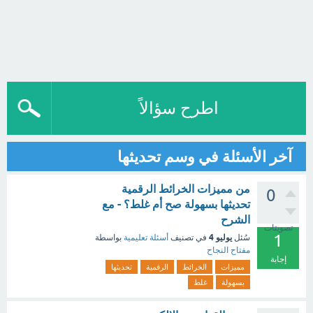
اطرح سؤالاً
آخر الأسئلة في وسم تحديثها
‏من مميزات الخرائط الرقمية
0
تحديثها بسهولة صح أم غلط؟ - مع
الشرح
تصويتات
1
يوليو 4
سُئل
في تصنيف
أسئلة تعليمية
بواسطة
مفتاح النجاح
إجابة
مميزات
الخرائط
الرقمية
تحديثها
بسهولة
غلط