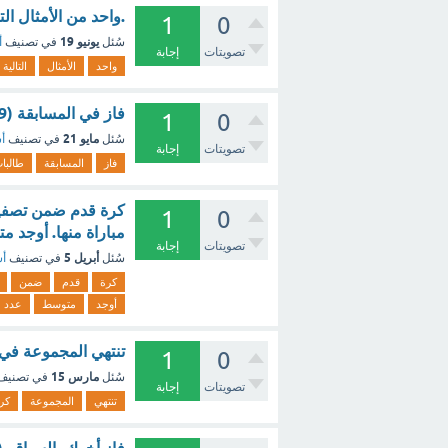
.واحد من الأمثال ا
1
0
يونيو 19
سُئل
في تصنيف
أ
تصويتات
إجابة
واحد
الأمثال
التالية
فاز في المسابقة (9) طالبات. (اكتب الأعداد بألفاظ عربية) ؟ - مع الشرح
1
0
مايو 21
سُئل
في تصنيف
أس
تصويتات
إجابة
فاز
المسابقة
طالبا
1
0
مباراة منها. أوجد م
تصويتات
إجابة
أبريل 5
سُئل
في تصنيف
أس
كرة
قدم
ضمن
أوجد
متوسط
عدد
تنتهي المجموعة في ك
1
0
مارس 15
سُئل
في تصني
تصويتات
إجابة
تنتهي
المجموعة
كر