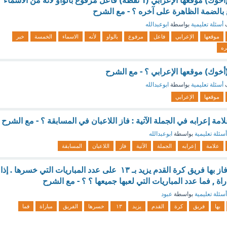
فاز أخوك بالسباق. (أخوك) موقعها الإعرابي (1 نقطة) فاعل مرفوع بالواو لأنه من الاسماء
بالضمة الظاهرة على آخره ؟ - مع الشرح
ف
أسئلة تعليمية
بواسطة
ابوعبدالله
موقعها
الإعرابي
فاعل
مرفوع
بالواو
لأنه
الاسماء
الخمسة
خبر
ره
أخوك) موقعها الإعرابي ؟ - مع الشرح
ف
أسئلة تعليمية
بواسطة
ابوعبدالله
موقعها
الإعرابي
امة إعرابه في الجملة الآتية : فاز اللاعبان في المسابقة ؟ - مع الشرح
أسئلة تعليمية
بواسطة
ابوعبدالله
علامة
إعرابه
الجملة
الآتية
فاز
اللاعبان
المسابقة
عدد المباريات التي فاز بها فريق كرة القدم يزيد بـ ١٣ على عدد المباريات التي خسرها . إذا
أسئلة تعليمية
بواسطة
عبود
بها
فريق
كرة
القدم
يزيد
١٣
خسرها
الفريق
مباراة
فما