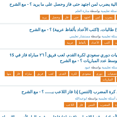
لتالية يضرب لمن اجتهد حتى فاز وحصل على ما يريد ؟ - مع الشرح
سئلة تعليمية
بواسطة
منارة العلم
يضرب
لمن
اجتهد
حتى
فاز
وحصل
يريد
ئلة تعليمية
بواسطة
مستشار تعليمي
ت
اكتب
الأعداد
بألفاظ
عربية
كرة قدم ضمن تصفيات دوري سعودي لكرة القدم، لعب فريق أ ٢٦ مباراة فاز في 15
توسط عدد المباريات ؟ - مع الشرح
ئلة تعليمية
بواسطة
عبود
تصفيات
دوري
سعودي
لكرة
القدم،
لعب
فريق
مباراة
فاز
منها
المباريات
رة المضرب (التنس) إذا فاز اللاعب بـ...... ؟ - مع الشرح
ف
أسئلة تعليمية
بواسطة
ابوعبدالله
ة
المضرب
التنس
فاز
اللاعب