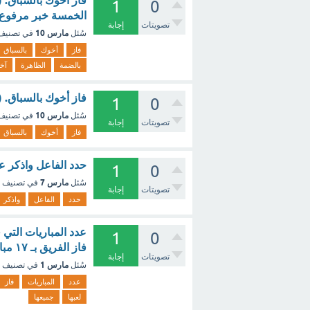
1
0
الخمسة خبر مرفوع 
تصويتات
إجابة
مارس 10
سُئل
في تصني
فاز
أخوك
بالسباق
بالضمة
الظاهرة
آخ
فاز أخوك بالسباق. (
1
0
مارس 10
سُئل
في تصني
تصويتات
إجابة
فاز
أخوك
بالسباق
حدد الفاعل واذكر عل
1
0
مارس 7
سُئل
في تصنيف
تصويتات
إجابة
حدد
الفاعل
واذكر
1
0
فاز الفريق بـ ١٧ مباراة , فما عدد المباريات التي لعبها جميعها ؟ ؟ - مع الشرح
تصويتات
إجابة
مارس 1
سُئل
في تصنيف
عدد
المباريات
فاز
لعبها
جميعها