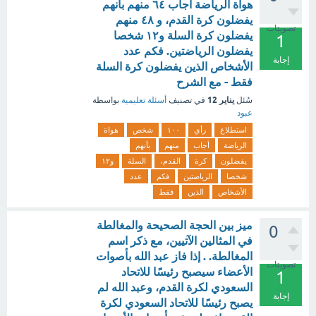
هواة الرياضة أجاب ٦٤ منهم بأنهم
يفضلون كرة القدم، و ٤٨ منهم
تصويتات
يفضلون كرة السلة و١٢ شخصا
1
يفضلون الرياضتين. فكم عدد
إجابة
الأشخاص الذين يفضلون كرة السلة
فقط - مع الشرح
يناير 12
سُئل
في تصنيف
أسئلة تعليمية
بواسطة
عبود
استطلاع
رأي
١٠٠
شخص
هواة
الرياضة
أجاب
منهم
بأنهم
يفضلون
كرة
القدم،
السلة
و١٢
شخصا
الرياضتين
فكم
عدد
الأشخاص
الذين
فقط
ميز بين الحجة الصحيحة والمغالطة
0
في المثالين الآتيين، مع ذكر اسم
المغالطة. . إذا فاز عبد الله بأصوات
تصويتات
الأعضاء سيصبح رئيسًا للاتحاد
1
السعودي لكرة القدم، وعبد الله لم
إجابة
يصبح رئيسًا للاتحاد السعودي لكرة