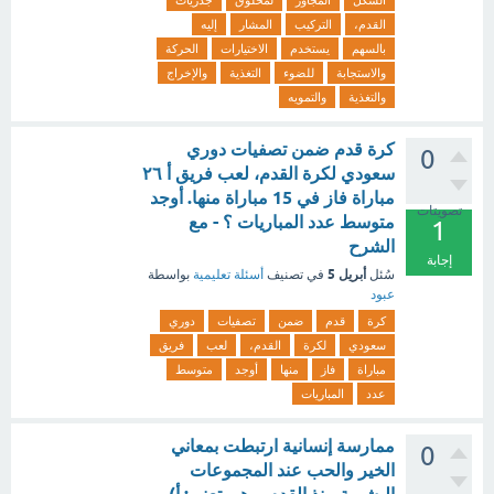
الشكل
المجاور
لمخلوق
جذريات
القدم،
التركيب
المشار
إليه
بالسهم
يستخدم
الاختيارات
الحركة
والاستجابة
للضوء
التغذية
والإخراج
والتغذية
والتمويه
كرة قدم ضمن تصفيات دوري
0
سعودي لكرة القدم، لعب فريق أ ٢٦
مباراة فاز في 15 مباراة منها. أوجد
تصويتات
متوسط عدد المباريات ؟ - مع
1
الشرح
إجابة
أبريل 5
سُئل
في تصنيف
أسئلة تعليمية
بواسطة
عبود
كرة
قدم
ضمن
تصفيات
دوري
سعودي
لكرة
القدم،
لعب
فريق
مباراة
فاز
منها
أوجد
متوسط
عدد
المباريات
ممارسة إنسانية ارتبطت بمعاني
0
الخير والحب عند المجموعات