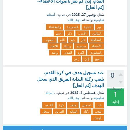
القدم، إذن لم يفز بأصوات الأعضاء~
[تم الحل]
نوفمبر 27، 2025
سُئل
في تصنيف
أسئلة
تعليمية
بواسطة
ابوعبدالله
ميز
الحجة
الصحيحة
والمغالطة
المثالين
الآتيين،
ذكر
اسم
المغالطة
فاز
عبد
الله
بأصوات
الأعضاء
سيصبح
رئيسًا
للاتحاد
السعودي
لكرة
القدم،
وعبد
يصبح
إذن
يفز
عند تسجيل هدف في كرة القدم،
0
يلعب ركلة البداية الفريق الذي سجل
الهدف [تم الحل]
تصويتات
1
أغسطس 2، 2025
سُئل
في تصنيف
أسئلة
تعليمية
بواسطة
ابوعبدالله
إجابة
عند
تسجيل
هدف
كرة
القدم،
يلعب
ركلة
البداية
الفريق
سجل
الهدف