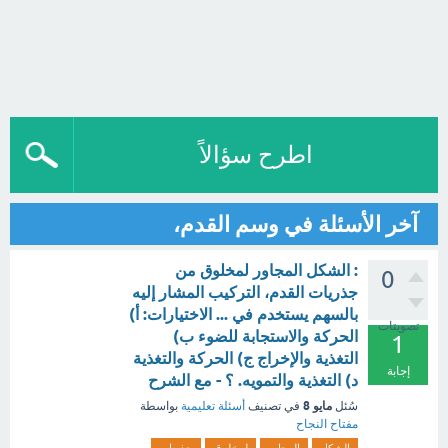
اطرح سؤالاً
آخر الأسئلة في وسم القدم،
: الشكل المجاور لمخلوق من
0
جذريات القدم، التركيب المشار إليه
بالسهم يستخدم في ... الاختيارات: أ)
تصويتات
الحركة والاستجابة للضوء ب)
1
التغذية والإخراج ج) الحركة والتغذية
إجابة
د) التغذية والتمويه. ؟ - مع الشرح
مايو 8
سُئل
في تصنيف
أسئلة تعليمية
بواسطة
مفتاح النجاح