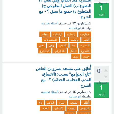
البشرية منذ القدم، وهي تعني: أ)
تصويتات
التطوع ب) العمل التطوعي ج)
1
المتطوع د) جميع ما سبق ؟ - مع
إجابة
الشرح
مارس 17
سُئل
في تصنيف
أسئلة تعليمية
بواسطة
ابوعبدالله
ممارسة
إنسانية
ارتبطت
بمعاني
الخير
والحب
عند
المجموعات
البشرية
منذ
القدم،
وهي
تعني
التطوع
العمل
التطوعي
المتطوع
جميع
سبق
أُطلِق على مسجد عمرو بن العاص
0
"تاج الجوامع" بسبب: (الاتساع،
القدم، الفخامة، الحداثة) ؟ - مع
تصويتات
الشرح
1
مارس 15
سُئل
في تصنيف
أسئلة تعليمية
إجابة
بواسطة
ابوعبدالله
أُطلِق
مسجد
عمرو
العاص
تاج
الجوامع
بسبب
الاتساع،
القدم،
الفخامة،
الحداثة