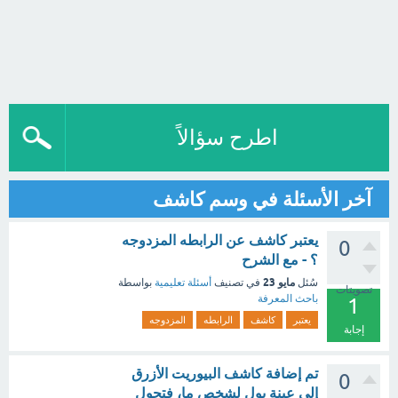
اطرح سؤالاً
آخر الأسئلة في وسم كاشف
يعتبر كاشف عن الرابطه المزدوجه
0
؟ - مع الشرح
مايو 23
سُئل
في تصنيف
أسئلة تعليمية
بواسطة
تصويتات
باحث المعرفة
1
يعتبر
كاشف
الرابطه
المزدوجه
إجابة
تم إضافة كاشف البيوريت الأزرق
0
إلى عينة بول لشخص ما، فتحول