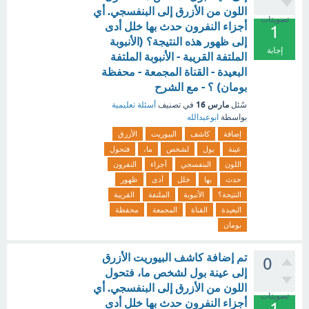
اللون من الأزرق إلى البنفسجي. أي
تصويتات
أجزاء النفرون حدث بها خلل أدى
1
إلى ظهور هذه النتيجة؟ (الأنبوبة
إجابة
الملتفة القريبة - الأنبوبة الملتفة
البعيدة - القناة المجمعة - محفظة
بومان) ؟ - مع الشرح
مارس 16
سُئل
في تصنيف
أسئلة تعليمية
بواسطة
ابوعبدالله
إضافة
كاشف
البيوريت
الأزرق
عينة
بول
لشخص
ما،
فتحول
اللون
البنفسجي
أجزاء
النفرون
حدث
بها
خلل
أدى
ظهور
النتيجة؟
الأنبوبة
الملتفة
القريبة
البعيدة
القناة
المجمعة
محفظة
بومان
تم إضافة كاشف البيوريت الأزرق
0
إلى عينة بول لشخص ما، فتحول
اللون من الأزرق إلى البنفسجي. أي
تصويتات
أجزاء النفرون حدث بها خلل أدى
1