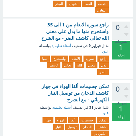
حدثت
الصدأ
الذوبان
التبخر
التعادل
راجع سورة الانعام من 1 الى 35
0
واستخرج منها ما يدل على معنى
الله تعالى كاشف الضر - مع الشرح
تصويتات
1
فبراير 9
سُئل
في تصنيف
أسئلة تعليمية
بواسطة
عبود
إجابة
راجع
سورة
الانعام
واستخرج
منها
يدل
معنى
الله
تعالى
كاشف
الضر
تمكن جسيمات ألفا الهواء في جهاز
0
كاشف الدخان من توصيل التيار
الكهربائي - مع الشرح
تصويتات
1
يناير 31
سُئل
في تصنيف
أسئلة تعليمية
بواسطة
عبود
إجابة
تمكن
جسيمات
ألفا
الهواء
جهاز
كاشف
الدخان
توصيل
التيار
الكهربائي