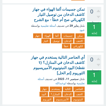
تمكن جسيمات ألفا الهواء في جهاز
0
كاشف الدخان من توصيل التيار
الكهربائي صح أم خطأ - مع الشرح
تصويتات
1
يناير 29
سُئل
في تصنيف
أسئلة تعليمية
بواسطة
عبود
إجابة
تمكن
جسيمات
ألفا
الهواء
جهاز
كاشف
الدخان
توصيل
التيار
الكهربائي
خطأ
أي العناصر التالية يستخدم في جهاز
0
كاشف الدخان في المنازل؟ (1
نقطة) اليود النبتونيوم الأميريسيوم
تصويتات
الثوريوم [تم الحل]
1
سبتمبر 11، 2025
سُئل
في تصنيف
أسئلة
إجابة
تعليمية
بواسطة
ابوعبدالله
العناصر
التالية
يستخدم
جهاز
كاشف
الدخان
المنازل؟
اليود
النبتونيوم
الأميريسيوم
الثوريوم