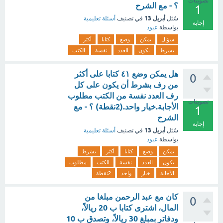
تصويتات
؟ - مع الشرح
1
أبريل 13
سُئل
في تصنيف
أسئلة تعليمية
إجابة
بواسطة
عبود
سؤال
يمكن
وضع
كتابا
أكثر
بشرط
يكون
العدد
نفسة
الكتب
هل يمكن وضع ٤١ كتابا على أكثر
0
من رف بشرط أن يكون على كل
رف العدد نفسة من الكتب مطلوب
تصويتات
الأجابة.خيار واحد.(2نقطة) ؟ - مع
1
الشرح
إجابة
أبريل 13
سُئل
في تصنيف
أسئلة تعليمية
بواسطة
عبود
يمكن
وضع
كتابا
أكثر
بشرط
يكون
العدد
نفسة
الكتب
مطلوب
الأجابة
خيار
واحد
2نقطة
كان مع عبد الرحمن مبلغا من
0
المال، اشترى كتابا ب 20 ريالاً،
ودفاتر بمبلغ 30 ريالاً، وتصدق ب 10