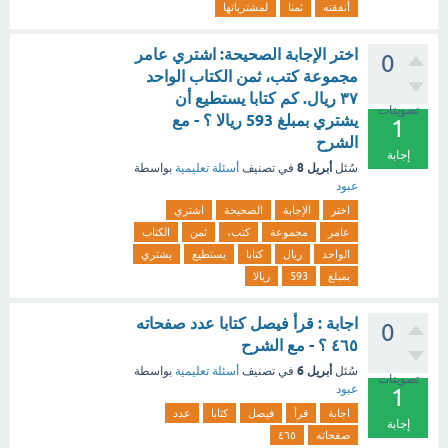
أنفقته
ثمنا
لمشترياتها
اختر الإجابة الصحيحة: اشتري عامر
0
مجموعة كتب، ثمن الكتاب الواحد
٣٧ ريال. كم كتابا يستطيع أن
تصويتات
يشتري بمبلغ 593 ریالا ؟ - مع
1
الشرح
إجابة
أبريل 8
سُئل
في تصنيف
أسئلة تعليمية
بواسطة
عبود
اختر
الإجابة
الصحيحة
اشتري
عامر
مجموعة
كتب،
ثمن
الكتاب
الواحد
ريال
كتابا
يستطيع
يشتري
بمبلغ
593
ریالا
اجابة : قرأ فيصل كتابا عدد صفحاته
0
٤٦٥ ؟ - مع الشرح
أبريل 6
سُئل
في تصنيف
أسئلة تعليمية
بواسطة
تصويتات
عبود
1
اجابة
قرأ
فيصل
كتابا
عدد
إجابة
صفحاته
٤٦٥