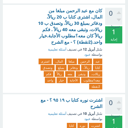
كان مع عبد الرحمن مبلغا من
0
المال، اشترى كتابا ب 20 ريالاً،
ودفاتر بمبلغ 30 ريالاً، وتصدق ب 10
تصويتات
ريالات، وتبقى معه 40 ريالاً . فكم
1
ريالاً كان معه؟مطلوب الأجابة.خيار
إجابة
واحد.(2نقطة) ؟ - مع الشرح
أبريل 12
سُئل
في تصنيف
أسئلة تعليمية
بواسطة
عبود
عبد
الرحمن
مبلغا
المال،
اشترى
كتابا
ريالاً،
ودفاتر
بمبلغ
وتصدق
ريالات،
وتبقى
معه
ريالاً
فكم
معه؟مطلوب
الأجابة
خيار
واحد
2نقطة
اشترت نوره كتابا ب ١٩ ٩٥ ؟ - مع
0
الشرح
أبريل 10
سُئل
في تصنيف
أسئلة تعليمية
تصويتات
بواسطة
عبود
1
اشترت
نوره
كتابا