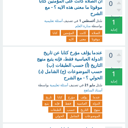
ان الصلاه كانت على المؤمنين كتابا
0
موقوتا ما معنى هذه الايه ؟ - مع
الشرح
تصويتات
1
أغسطس 1
سُئل
في تصنيف
أسئلة تعليمية
بواسطة
منارة العلم
إجابة
الصلاه
كانت
المؤمنين
كتابا
موقوتا
معنى
الايه
عندما يؤلف مؤرخ كتابا عن تاريخ
0
الدولة العباسية فقط، فإنه يتبع منهج
التاريخ (أ) حسب الطبقات (ب)
تصويتات
حسب الموضوعات (ج) الشامل (د)
1
الحولي ؟ - مع الشرح
إجابة
مايو 21
سُئل
في تصنيف
أسئلة تعليمية
بواسطة
أستاذ المناهج
عندما
يؤلف
مؤرخ
كتابا
تاريخ
الدولة
العباسية
فقط
فإنه
يتبع
منهج
التاريخ
حسب
الطبقات
الموضوعات
الشامل
الحولي