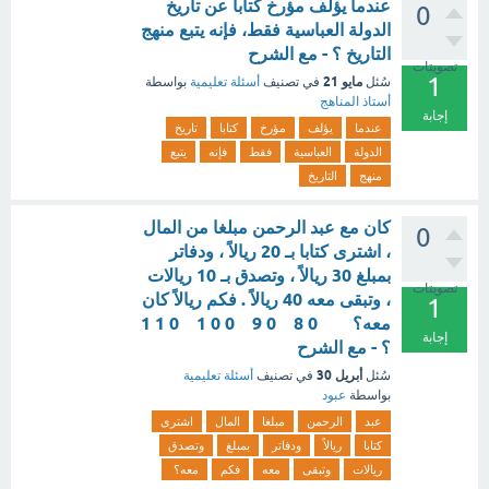
عندما يؤلف مؤرخ كتابا عن تاريخ
0
الدولة العباسية فقط، فإنه يتبع منهج
التاريخ ؟ - مع الشرح
تصويتات
1
مايو 21
سُئل
في تصنيف
أسئلة تعليمية
بواسطة
أستاذ المناهج
إجابة
عندما
يؤلف
مؤرخ
كتابا
تاريخ
الدولة
العباسية
فقط
فإنه
يتبع
منهج
التاريخ
كان مع عبد الرحمن مبلغا من المال
0
، اشترى كتابا بـ 20 ريالاً ، ودفاتر
بمبلغ 30 ريالاً ، وتصدق بـ 10 ريالات
تصويتات
، وتبقى معه 40 ريالاً . فكم ريالاً كان
1
معه؟ 0 8 0 9 0 0 1 0 1 1
إجابة
؟ - مع الشرح
أبريل 30
سُئل
في تصنيف
أسئلة تعليمية
بواسطة
عبود
عبد
الرحمن
مبلغا
المال
اشترى
كتابا
ريالاً
ودفاتر
بمبلغ
وتصدق
ريالات
وتبقى
معه
فكم
معه؟