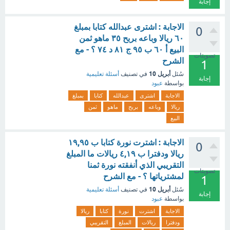
إجابة
الاجابة : اشترى عبدالله كتابا بمبلغ
0
٦٠ ريالا وباعه بربح ٣٥ ماهو ثمن
البيع أ ٦٠ ب ٩٥ ج ٨١ د ٧٤ ؟ - مع
تصويتات
الشرح
1
أبريل 10
سُئل
في تصنيف
أسئلة تعليمية
إجابة
بواسطة
عبود
الاجابة
اشترى
عبدالله
كتابا
بمبلغ
ريالا
وباعه
بربح
ماهو
ثمن
البيع
الاجابة : اشترت نورة كتابا ب ١٩,٩٥
0
ريالا ودفترا ب ٤,١٩ ريالات ما المبلغ
التقريبي الذي أنفقته نورة ثمنا
تصويتات
لمشترياتها ؟ - مع الشرح
1
أبريل 10
سُئل
في تصنيف
أسئلة تعليمية
إجابة
بواسطة
عبود
الاجابة
اشترت
نورة
كتابا
ريالا
ودفترا
ريالات
المبلغ
التقريبي