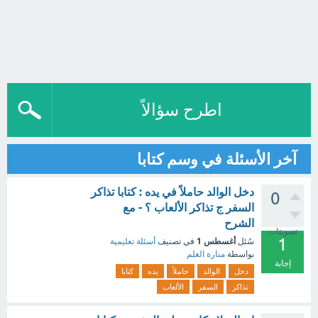
اطرح سؤالاً
آخر الأسئلة في وسم كتابا
دخل الوالد حاملاً في يده : كتابا تذاكر
0
السفر ج تذاكر الألعاب ؟ - مع
الشرح
تصويتات
1
أغسطس 1
سُئل
في تصنيف
أسئلة تعليمية
بواسطة
منارة العلم
إجابة
دخل
الوالد
حاملاً
يده
كتابا
تذاكر
السفر
الألعاب