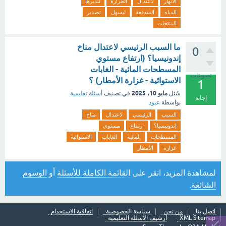
الأنهار
لاعتدال
الحرارة
لتديرها
المياه
المندفعة
ليسهل
تصدير
المنتجات
ما السبب الرئيسي لاعتدال مناخ
0
إندونيسيا؟ (ارتفاع مستوي
المسطحات المائية - الغابات
تصويتات
الاستوائية - غزارة الأمطار) ؟
1
مايو 10، 2025
سُئل
في تصنيف
أسئلة تعليمية
إجابة
بواسطة
عبود
السبب
الرئيسي
لاعتدال
مناخ
إندونيسيا؟
ارتفاع
مستوي
المسطحات
المائية
الغابات
الاستوائية
غزارة
الأمطار
لمشاهدة المزيد، انقر على
القائمة الكاملة للأسئلة
أو
الوسوم
الشائعة
.
اتصل بنا
من نحن
سياسة الخصوصية
اتفاقية الاستخدام
XML Sitemap
أرشيف الأسئلة التعليمية