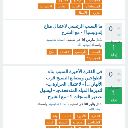
إندونيسيا؟
ارتفاع
مستوي
المسطحات
المائية
الغابات
الاستوائية
غزارة
الأمطار
ما السبب الرئيسي لاعتدال مناخ
0
إندونيسيا؟ - مع الشرح
مارس 16
سُئل
في تصنيف
أسئلة تعليمية
تصويتات
بواسطة
ابوعبدالله
1
السبب
الرئيسي
لاعتدال
مناخ
إجابة
إندونيسيا؟
في الفقرة الأخيرة السبب بناء
0
الطواحين ومصانع النسيج قرب
الأنهار.... أ - لاعتدال الحرارة.ب-
تصويتات
لتديرها المياه المندفعة.جـ - ليسهل
1
تصدير المنتجات ؟ - مع الشرح
إجابة
يناير 30
سُئل
في تصنيف
أسئلة تعليمية
بواسطة
ابوعبدالله
الفقرة
الأخيرة
السبب
بناء
الطواحين
ومصانع
النسيج
قرب