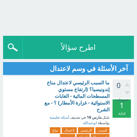
اطرح سؤالاً
آخر الأسئلة في وسم لاعتدال
ما السبب الرئيسي لاعتدال مناخ
0
إندونيسيا؟ (ارتفاع مستوي
المسطحات المائية - الغابات
تصويتات
الاستوائية - غزارة الأمطار) ؟ - مع
1
الشرح
إجابة
مارس 16
سُئل
في تصنيف
أسئلة تعليمية
بواسطة
ابوعبدالله
السبب
الرئيسي
لاعتدال
مناخ