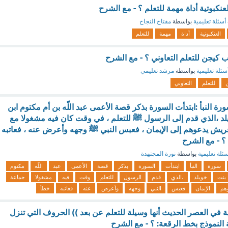
العنكبوتية أداة مهمة للتعلم ؟ - مع الشرح
أسئلة تعليمية
بواسطة
مفتاح النجاح
العنكبوتية
أداة
مهمة
للتعلم
 كيجن للتعلم التعاوني ؟ - مع الشرح
سئلة تعليمية
بواسطة
مرشد تعليمي
للتعلم
التعاوني
ة النبأ :ابتدأت السورة بذكر قصة الأعمى عبد اللّه بن أم مكتوم ابن
د ،الذي قدم إلى الرسول ﷺ للتعلم ، في وقت كان فيه مشغولا مع
يش يدعوهم إلى الإيمان ، فعبس النبي ﷺ وجهه وأعرض عنه ، فعاتبه
 ؟ - مع الشرح
ئلة تعليمية
بواسطة
نورة المجتهدة
سورة
النبأ
ابتدأت
السورة
بذكر
قصة
الأعمى
عبد
اللّه
مكتوم
بنت
خويلد
،الذي
قدم
الرسول
للتعلم
وقت
فيه
مشغولا
جماعة
هم
الإيمان
فعبس
النبي
وجهه
وأعرض
عنه
فعاتبه
خطأ
 في العصر الحديث أنها وسيلة للتعلم عن بعد )) الحروف التي تنزل
النموذج بخط الرقعة: ؟ - مع الشرح