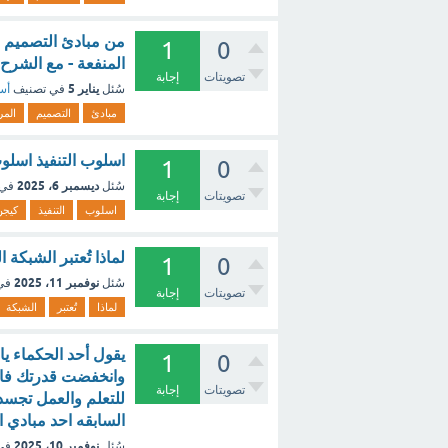
1
0
المنفعة - مع الشرح
تصويتات
إجابة
يناير 5
سُئل
في تصنيف
أسئ
مبادئ
التصميم
المر
اسلوب التنفيذ اسلوب
1
0
ديسمبر 6، 2025
سُئل
في 
تصويتات
إجابة
اسلوب
التنفيذ
كيجن
لماذا تُعتبر الشبكة ا
1
0
نوفمبر 11، 2025
سُئل
في
تصويتات
إجابة
لماذا
تُعتبر
الشبكة
يقول أحد الحكماء يا
1
0
وانخفضت قدرتك فاقر
تصويتات
إجابة
للتعلم والعمل تجسد
السابقه احد مبادي ال
نوفمبر 10، 2025
سُئل
في