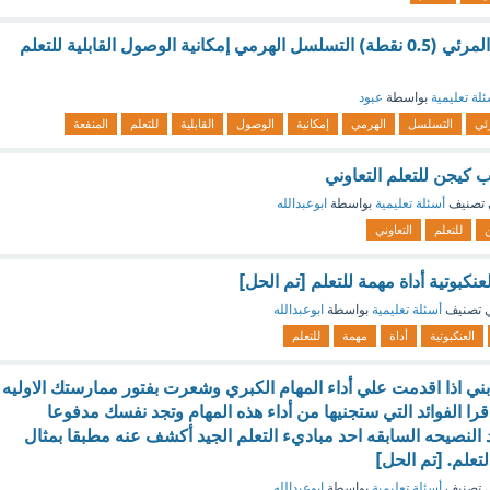
من مبادئ التصميم المرئي (0.5 نقطة) التسلسل الهرمي إمكانية الوصول القابلية للتعلم
لة تعليمية
بواسطة
عبود
ئي
التسلسل
الهرمي
إمكانية
الوصول
القابلية
للتعلم
المنفعة
 كيجن للتعلم التعاوني
تصنيف
أسئلة تعليمية
بواسطة
ابوعبدالله
للتعلم
التعاوني
لعنكبوتية أداة مهمة للتعلم [تم الحل]
 تصنيف
أسئلة تعليمية
بواسطة
ابوعبدالله
العنكبوتية
أداة
مهمة
للتعلم
بني اذا اقدمت علي أداء المهام الكبري وشعرت بفتور ممارستك الاوليه
ا الفوائد التي ستجنيها من أداء هذه المهام وتجد نفسك مدفوعا
 النصيحه السابقه احد مباديء التعلم الجيد أكشف عنه مطبقا بمثال
تعلم. [تم الحل]
 تصنيف
أسئلة تعليمية
بواسطة
ابوعبدالله