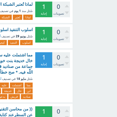
لماذا تُعتبر الشبكة 
1
0
1 يوم
سُئل
منذ
في تصنيف
تصويتات
إجابة
لماذا
تُعتبر
الشبكة
اسلوب التنفيذ اسلوب
1
0
يونيو 29
سُئل
في تصنيف
أ
تصويتات
إجابة
اسلوب
التنفيذ
كيجن
مما اشتملت عليه سور
1
0
خال خديجة بنت خويل
تصويتات
إجابة
جماعة من صناديد قر
اللّه فيه. * صح خطأ
مايو 18
سُئل
في تصنيف
أس
مما
اشتملت
عليه
ابن
خال
خديجة
صناديد
قريش
يدعو
(( من محاسن التقنية
1
0
عن السطرعند كتابة 