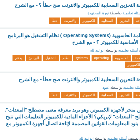
 التخزين السحابية للكمبيوتر والانترنت صح خطأ ؟ - مع الشرح
ئلة تعليمية
بواسطة
نورة المجتهدة
حة
التخزين
السحابية
للكمبيوتر
والانترنت
خطأ
مهارات تشغيل الأنظمة الحاسوبية (Operating Systems ) نظام التشغيل هو البرنامج
الأساسية للكمبيوتر ؟ - مع الشرح
أسئلة تعليمية
بواسطة
ابوعبدالله
ظمة
الحاسوبية
operating
systems
نظام
التشغيل
البرنامج
يدعم
للكمبيوتر
 التخزين السحابية للكمبيوتر والانترنت صح خطأ - مع الشرح
لة تعليمية
بواسطة
عبود
حة
التخزين
السحابية
للكمبيوتر
والانترنت
خطأ
 عن متجر لأجهزة الكمبيوتر. وهو يريد معرفة معنى مصطلح "المعدات".
لمعدات" لإنريكي؟ الأجزاء المادية للكمبيوتر التعليمات التي تتيح
بنود المعلومات القوانين المصممة لإتاحة اتصال أجهزة الكمبيوتر مع
تصنيف
أسئلة تعليمية
بواسطة
ابوعبدالله