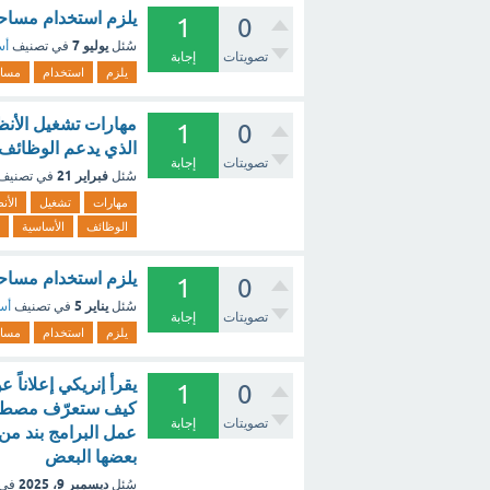
يلزم استخدام مساحة
1
0
يوليو 7
سُئل
في تصنيف
أس
تصويتات
إجابة
يلزم
استخدام
مسا
1
0
الذي يدعم الوظائف 
تصويتات
إجابة
فبراير 21
سُئل
في تصنيف
مهارات
تشغيل
الأن
الوظائف
الأساسية
يلزم استخدام مساحة
1
0
يناير 5
سُئل
في تصنيف
أسئ
تصويتات
إجابة
يلزم
استخدام
مسا
يقرأ إنريكي إعلاناً
1
0
كيف ستعرّف مصطلح "ا
تصويتات
إجابة
عمل البرامج بند من 
بعضها البعض
ديسمبر 9، 2025
سُئل
في 